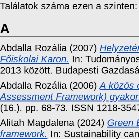
Találatok száma ezen a szinten
A
Abdalla Rozália
(2007)
Helyzeté
Főiskolai Karon.
In: Tudományos
2013 között. Budapesti Gazdaság
Abdalla Rozália
(2006)
A közös 
Assessment Framework) gyakorl
(16.). pp. 68-73. ISSN 1218-354
Alitah Magdalena
(2024)
Green B
framework.
In: Sustainability can