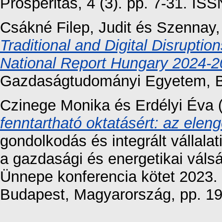
Prosperitas, 4 (3). pp. 7-31. I
Csákné Filep, Judit
és
Szennay,
Traditional and Digital Disrupti
National Report Hungary 2024-2
Gazdaságtudományi Egyetem, B
Czinege Monika
és
Erdélyi Éva
fenntartható oktatásért: az eleng
gondolkodás és integrált vállalat
a gazdasági és energetikai vá
Ünnepe konferencia kötet 2023
Budapest, Magyarország, pp. 1