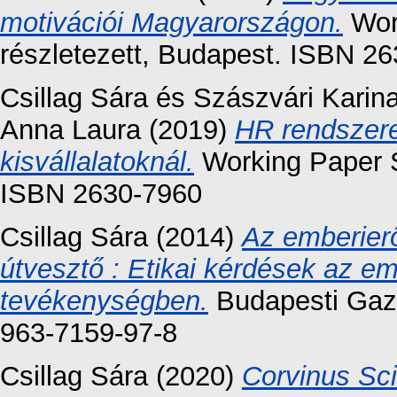
motivációi Magyarországon.
Work
részletezett, Budapest. ISBN 2
Csillag Sára
és
Szászvári Karin
Anna Laura
(2019)
HR rendszere
kisvállalatoknál.
Working Paper S
ISBN 2630-7960
Csillag Sára
(2014)
Az emberier
útvesztő : Etikai kérdések az 
tevékenységben.
Budapesti Gazd
963-7159-97-8
Csillag Sára
(2020)
Corvinus Sc