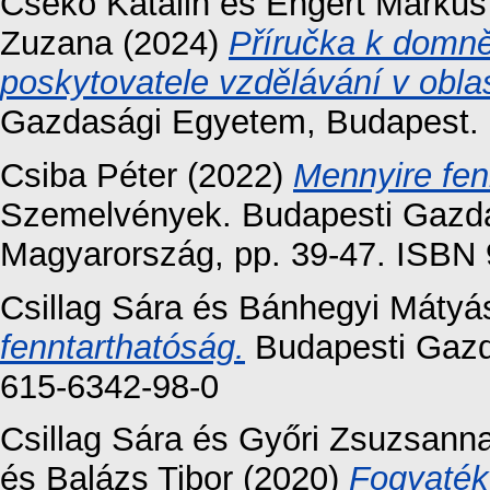
Csekő Katalin
és
Engert Markus
Zuzana
(2024)
Příručka k domn
poskytovatele vzdělávání v obla
Gazdasági Egyetem, Budapest.
Csiba Péter
(2022)
Mennyire fen
Szemelvények. Budapesti Gazd
Magyarország, pp. 39-47. ISBN
Csillag Sára
és
Bánhegyi Mátyá
fenntarthatóság.
Budapesti Gazd
615-6342-98-0
Csillag Sára
és
Győri Zsuzsann
és
Balázs Tibor
(2020)
Fogyaték