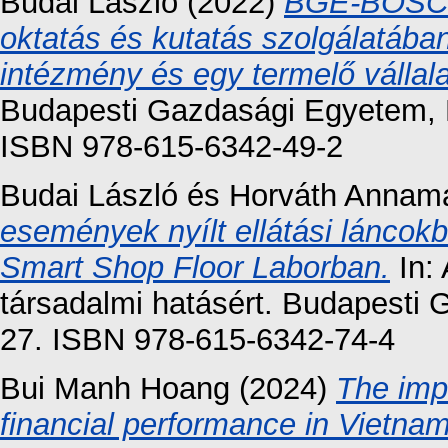
Budai László
(2022)
BGE-BOSCH l
oktatás és kutatás szolgálatába
intézmény és egy termelő vállala
Budapesti Gazdasági Egyetem, 
ISBN 978-615-6342-49-2
Budai László
és
Horváth Annamá
események nyílt ellátási láncokb
Smart Shop Floor Laborban.
In: 
társadalmi hatásért. Budapesti
27. ISBN 978-615-6342-74-4
Bui Manh Hoang
(2024)
The imp
financial performance in Vietnam