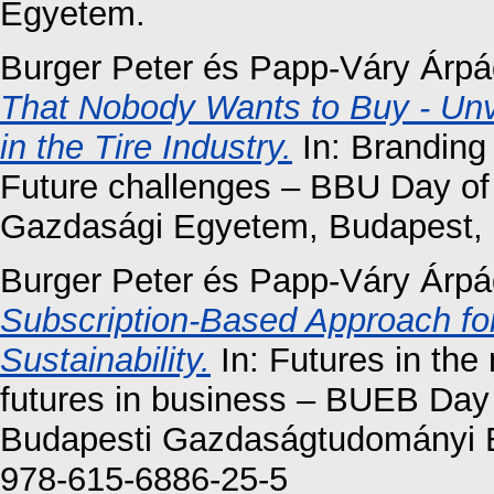
Egyetem.
Burger Peter
és
Papp-Váry Árpá
That Nobody Wants to Buy - Unve
in the Tire Industry.
In: Branding
Future challenges – BBU Day of
Gazdasági Egyetem, Budapest, 
Burger Peter
és
Papp-Váry Árpá
Subscription-Based Approach f
Sustainability.
In: Futures in the
futures in business – BUEB Day
Budapesti Gazdaságtudományi E
978-615-6886-25-5