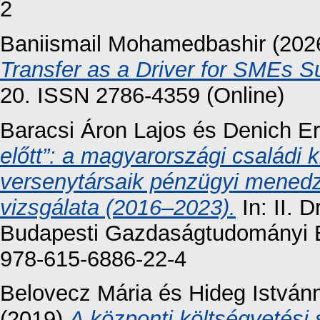
2
Baniismail Mohamedbashir
(202
Transfer as a Driver for SMEs Sus
20. ISSN 2786-4359 (Online)
Baracsi Áron Lajos
és
Denich Er
előtt”: a magyarországi családi 
versenytársaik pénzügyi menedz
vizsgálata (2016–2023).
In: II. 
Budapesti Gazdaságtudományi E
978-615-6886-22-4
Belovecz Mária
és
Hideg István
(2019)
A központi költségvetési