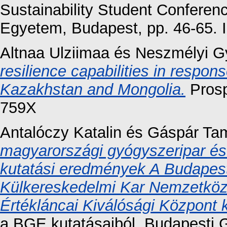
Sustainability Student Confere
Egyetem, Budapest, pp. 46-65.
Altnaa Ulziimaa
és
Neszmélyi G
resilience capabilities in respo
Kazakhstan and Mongolia.
Prosp
759X
Antalóczy Katalin
és
Gáspár Ta
magyarországi gyógyszeripar és 
kutatási eredmények A Budapes
Külkereskedelmi Kar Nemzetköz
Értékláncai Kiválósági Központ 
a BGE kutatásaiból. Budapesti