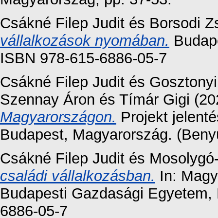
Csákné Filep Judit
és
Borsodi Z
vállalkozások nyomában.
Budape
ISBN 978-615-6886-05-7
Csákné Filep Judit
és
Gosztonyi
Szennay Áron
és
Tímár Gigi
(20
Magyarországon.
Projekt jelent
Budapest, Magyarország. (Benyú
Csákné Filep Judit
és
Mosolygó
családi vállalkozásban.
In: Magy
Budapesti Gazdasági Egyetem, 
6886-05-7