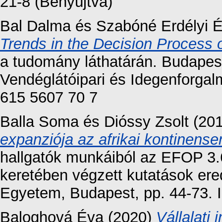
21-8 (Benyújtva)
Bal Dalma
és
Szabóné Erdélyi 
Trends in the Decision Process
a tudomány láthatárán. Budapes
Vendéglátóipari és Idegenforgal
615 5607 70 7
Balla Soma
és
Dióssy Zsolt
(20
expanziója az afrikai kontinense
hallgatók munkáiból az EFOP 3.
keretében végzett kutatások er
Egyetem, Budapest, pp. 44-73.
Baloghová Éva
(2020)
Vállalati