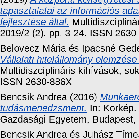
tapasztalatai az információs ad
fejlesztése által.
Multidiszcipliná
2019/2 (2). pp. 3-24. ISSN 263
Belovecz Mária
és
Ipacsné Gede
Vállalati hitelállomány elemzés
Multidiszciplináris kihívások, so
ISSN 2630-886X
Bencsik Andrea
(2016)
Munkaerő
tudásmenedzsment.
In: Korkép.
Gazdasági Egyetem, Budapest, 
Bencsik Andrea
és
Juhász Tíme