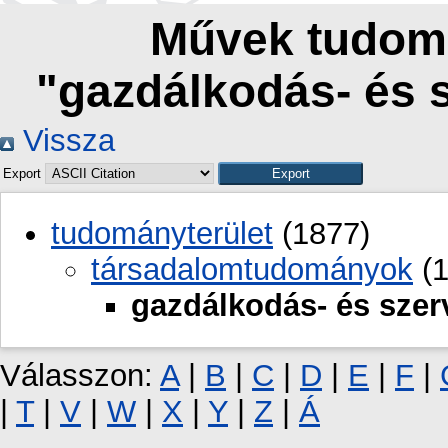
Művek tudomá
"gazdálkodás- és
Vissza
Export
tudományterület
(1877)
társadalomtudományok
(1
gazdálkodás- és sze
Válasszon:
A
|
B
|
C
|
D
|
E
|
F
|
|
T
|
V
|
W
|
X
|
Y
|
Z
|
Á