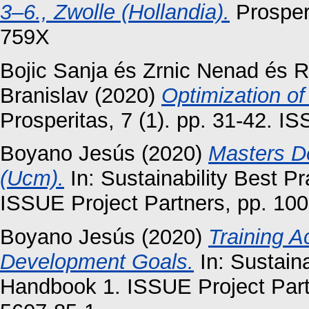
3–6., Zwolle (Hollandia).
Prosperi
759X
Bojic Sanja
és
Zrnic Nenad
és
R
Branislav
(2020)
Optimization of
Prosperitas, 7 (1). pp. 31-42. 
Boyano Jesús
(2020)
Masters D
(Ucm).
In: Sustainability Best 
ISSUE Project Partners, pp. 10
Boyano Jesús
(2020)
Training A
Development Goals.
In: Sustain
Handbook 1. ISSUE Project Part