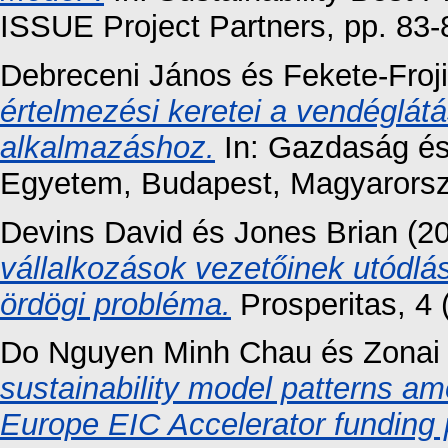
ISSUE Project Partners, pp. 83
Debreceni János
és
Fekete-Froj
értelmezési keretei a vendéglát
alkalmazáshoz.
In: Gazdaság és
Egyetem, Budapest, Magyarorsz
Devins David
és
Jones Brian
(2
vállalkozások vezetőinek utódlá
ördögi probléma.
Prosperitas, 4 
Do Nguyen Minh Chau
és
Zonai
sustainability model patterns am
Europe EIC Accelerator funding