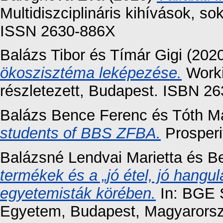
Multidiszciplináris kihívások, so
ISSN 2630-886X
Balázs Tibor
és
Tímár Gigi
(202
ökoszisztéma leképezése.
Worki
részletezett, Budapest. ISBN 2
Balázs Bence Ferenc
és
Tóth M
students of BBS ZFBA.
Prosperi
Balázsné Lendvai Marietta
és
Be
termékek és a „jó étel, jó hangul
egyetemisták körében.
In: BGE 
Egyetem, Budapest, Magyarorsz