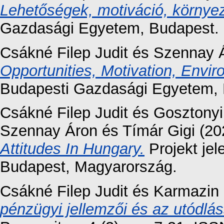
Lehetőségek, motiváció, környez
Gazdasági Egyetem, Budapest.
Csákné Filep Judit
és
Szennay 
Opportunities, Motivation, Env
Budapesti Gazdasági Egyetem, 
Csákné Filep Judit
és
Gosztonyi
Szennay Áron
és
Tímár Gigi
(20
Attitudes In Hungary.
Projekt je
Budapest, Magyarország.
Csákné Filep Judit
és
Karmazin
pénzügyi jellemzői és az utódlá