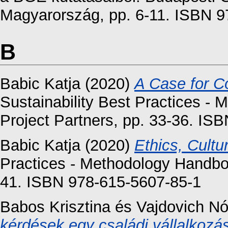
Magyarország, pp. 6-11. ISBN 9
B
Babic Katja
(2020)
A Case for Co
Sustainability Best Practices 
Project Partners, pp. 33-36. IS
Babic Katja
(2020)
Ethics, Cultur
Practices - Methodology Handboo
41. ISBN 978-615-5607-85-1
Babos Krisztina
és
Vajdovich Nó
kérdések egy családi vállalkozá