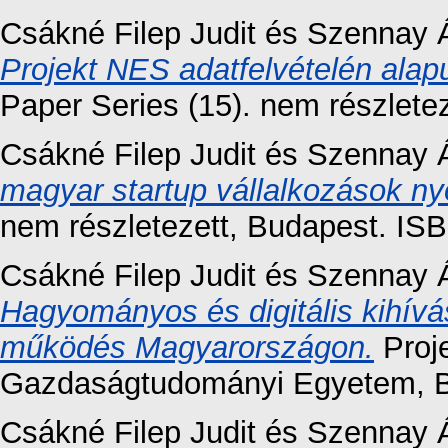
Csákné Filep Judit
és
Szennay 
Projekt NES adatfelvételén alapu
Paper Series (15). nem részlet
Csákné Filep Judit
és
Szennay 
magyar startup vállalkozások n
nem részletezett, Budapest. IS
Csákné Filep Judit
és
Szennay 
Hagyományos és digitális kihívá
működés Magyarországon.
Proje
Gazdaságtudományi Egyetem, B
Csákné Filep Judit
és
Szennay 