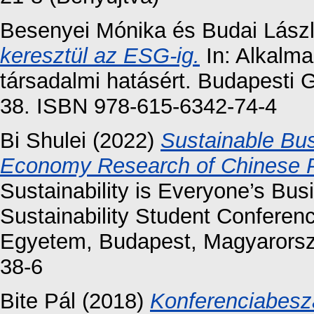
Besenyei Mónika
és
Budai Lász
keresztül az ESG-ig.
In: Alkalma
társadalmi hatásért. Budapesti
38. ISBN 978-615-6342-74-4
Bi Shulei
(2022)
Sustainable Bu
Economy Research of Chinese P
Sustainability is Everyone’s Bus
Sustainability Student Confere
Egyetem, Budapest, Magyarorsz
38-6
Bite Pál
(2018)
Konferenciabeszá