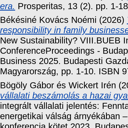
era.
Prosperitas, 13 (2). pp. 1-1
Békésiné Kovács Noémi
(2026)
responsibility in family business
New Sustainability? VIII.BUEB In
ConferenceProceedings - Budape
Business 2025. Budapesti Gaz
Magyarország, pp. 1-10. ISBN 
Bögöly Gábor
és
Wickert Irén
(2
vállalati beszámolás a hazai gya
integrált vállalati jelentés: Fen
energetikai válság árnyékába
konferencia kötet 2023. Budape