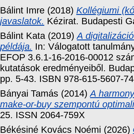
Bálint Imre
(2018)
Kollégiumi (k
javaslatok.
Kézirat. Budapesti 
Bálint Kata
(2019)
A digitalizác
példája.
In: Válogatott tanulmán
EFOP 3.6.1-16-2016-00012 szám
kutatások eredményeiből. Buda
pp. 5-43. ISBN 978-615-5607-74
Bányai Tamás
(2014)
A harmony
make-or-buy szempontú optimal
25. ISSN 2064-759X
Békésiné Kovács Noémi
(2026)