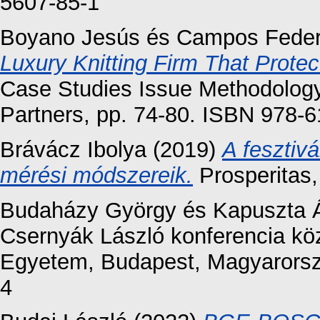
5607-85-1
Boyano Jesús
és
Campos Feder
Luxury Knitting Firm That Prote
Case Studies Issue Methodolog
Partners, pp. 74-80. ISBN 978-
Brávácz Ibolya
(2019)
A fesztiv
mérési módszereik.
Prosperitas,
Budaházy György
és
Kapuszta 
Csernyák László konferencia kö
Egyetem, Budapest, Magyarorsz
4