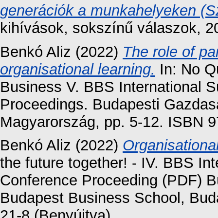
generációk a munkahelyeken (Sz
kihívások, sokszínű válaszok, 2
Benkó Aliz
(2022)
The role of pa
organisational learning.
In: No Qu
Business V. BBS International S
Proceedings. Budapesti Gazdas
Magyarország, pp. 5-12. ISBN 
Benkó Aliz
(2022)
Organisational
the future together! - IV. BBS In
Conference Proceeding (PDF) B
Budapest Business School, Buda
21-8 (Benyújtva)