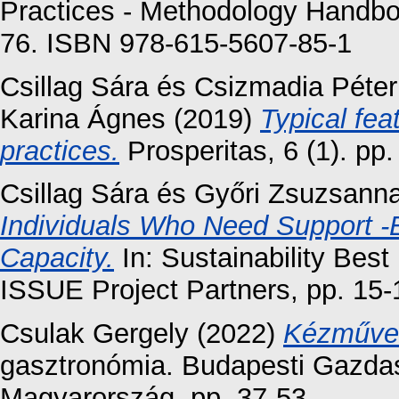
Practices - Methodology Handboo
76. ISBN 978-615-5607-85-1
Csillag Sára
és
Csizmadia Péter
Karina Ágnes
(2019)
Typical fe
practices.
Prosperitas, 6 (1). pp
Csillag Sára
és
Győri Zsuzsann
Individuals Who Need Support 
Capacity.
In: Sustainability Bes
ISSUE Project Partners, pp. 15
Csulak Gergely
(2022)
Kézműves
gasztronómia. Budapesti Gazda
Magyarország, pp. 37-53.