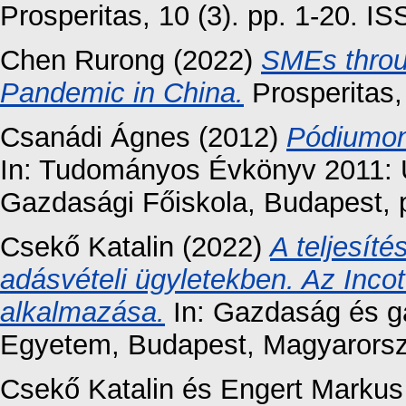
Prosperitas, 10 (3). pp. 1-20. I
Chen Rurong
(2022)
SMEs throu
Pandemic in China.
Prosperitas,
Csanádi Ágnes
(2012)
Pódiumon
In: Tudományos Évkönyv 2011: 
Gazdasági Főiskola, Budapest, 
Csekő Katalin
(2022)
A teljesít
adásvételi ügyletekben. Az Incot
alkalmazása.
In: Gazdaság és g
Egyetem, Budapest, Magyarorsz
Csekő Katalin
és
Engert Markus