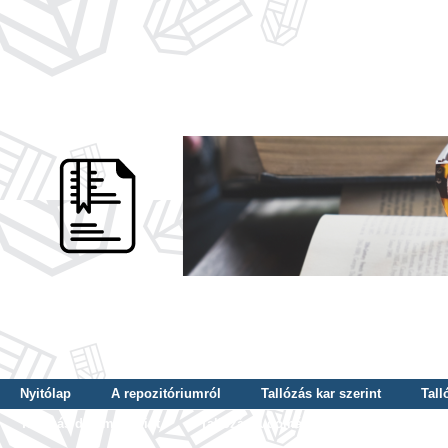
Nyitólap
A repozitóriumról
Tallózás kar szerint
Tall
Tallózás dátum szerint
Tallózás tudományterület szerint