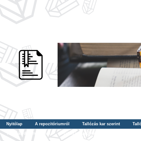
Nyitólap
A repozitóriumról
Tallózás kar szerint
Tall
Tallózás dátum szerint
Tallózás tudományterület szerint