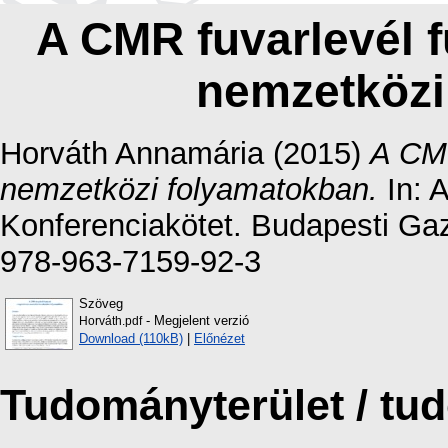
A CMR fuvarlevél fu
nemzetközi
Horváth Annamária
(2015)
A CMR
nemzetközi folyamatokban.
In: 
Konferenciakötet. Budapesti Ga
978-963-7159-92-3
Szöveg
- Megjelent verzió
Horváth.pdf
Download (110kB)
|
Előnézet
Tudományterület / t