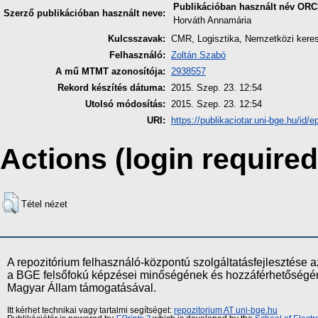
Publikációban használt név
ORC
Szerző publikációban használt neve:
Horváth Annamária
Kulcsszavak:
CMR, Logisztika, Nemzetközi kere
Felhasználó:
Zoltán Szabó
A mű MTMT azonosítója:
2938557
Rekord készítés dátuma:
2015. Szep. 23. 12:54
Utolsó módosítás:
2015. Szep. 23. 12:54
URI:
https://publikaciotar.uni-bge.hu/id/e
Actions (login required
Tétel nézet
A repozitórium felhasználó-központú szolgáltatásfejlesztés
a BGE felsőfokú képzései minőségének és hozzáférhetőségének
Magyar Állam támogatásával.
Itt kérhet technikai vagy tartalmi segítséget:
repozitorium AT uni-bge.hu