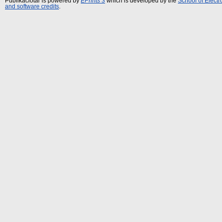
Publikációtár is powered by
EPrints 3
which is developed by the
School of Elect
and software credits
.