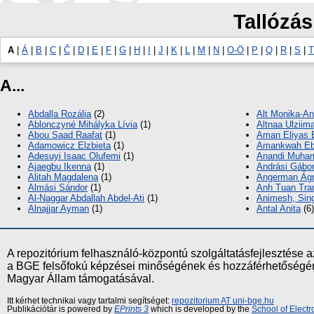
Tallózás
A
|
Á
|
B
|
C
|
Č
|
D
|
E
|
F
|
G
|
H
|
I
|
J
|
K
|
L
|
M
|
N
|
O-Ö
|
P
|
Q
|
R
|
S
|
T
A...
Abdalla Rozália
(2)
Alt Monika-An
Ablonczyné Mihályka Lívia
(1)
Altnaa Ulziim
Abou Saad Raafat
(1)
Aman Eliyas 
Adamowicz Elzbieta
(1)
Amankwah Eb
Adesuyi Isaac Olufemi
(1)
Anandi Muha
Ajaegbu Ikenna
(1)
Andrási Gábo
Alitah Magdalena
(1)
Angerman Ág
Almási Sándor
(1)
Anh Tuan Tra
Al-Naggar Abdallah Abdel-Ati
(1)
Animesh, Sin
Alnajjar Ayman
(1)
Antal Anita
(6)
A repozitórium felhasználó-központú szolgáltatásfejlesztés
a BGE felsőfokú képzései minőségének és hozzáférhetőségének
Magyar Állam támogatásával.
Itt kérhet technikai vagy tartalmi segítséget:
repozitorium AT uni-bge.hu
Publikációtár is powered by
EPrints 3
which is developed by the
School of Elect