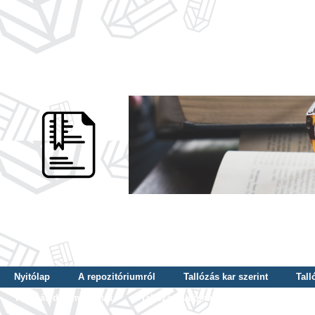
Nyitólap
A repozitóriumról
Tallózás kar szerint
Tall
Tallózás dátum szerint
Tallózás tudományterület szerint