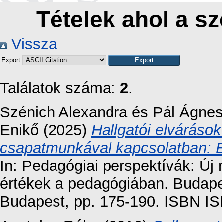
Tételek ahol a sz
Vissza
Export
Találatok száma:
2
.
Szénich Alexandra
és
Pál Ágne
Enikő
(2025)
Hallgatói elváráso
csapatmunkával kapcsolatban: Eg
In: Pedagógiai perspektívák: Új 
értékek a pedagógiában. Budap
Budapest, pp. 175-190. ISBN IS