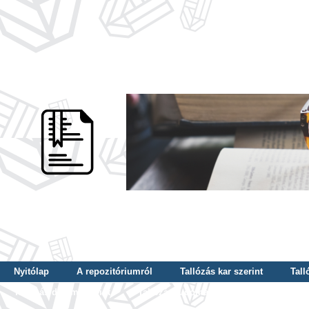
Nyitólap
A repozitóriumról
Tallózás kar szerint
Tall
Tallózás dátum szerint
Tallózás tudományterület szerint