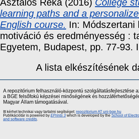
Asztalos Réka
(2016)
College st
learning paths and a personaliz
English course.
In: Módszertani 
motiváció és eredményesség : 
Egyetem, Budapest, pp. 77-93.
A lista elkészítésének
A repozitórium felhasználó-központú szolgáltatásfejlesztés
a BGE felsőfokú képzései minőségének és hozzáférhetőségének
Magyar Állam támogatásával.
Itt kérhet technikai vagy tartalmi segítséget:
repozitorium AT uni-bge.hu
Publikációtár is powered by
EPrints 3
which is developed by the
School of Elect
and software credits
.