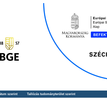
átum szerint
Tallózás tudományterület szerint