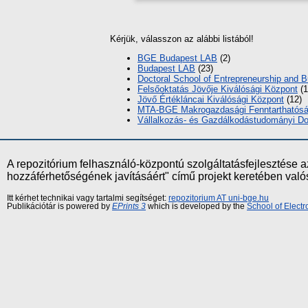
Kérjük, válasszon az alábbi listából!
BGE Budapest LAB
(2)
Budapest LAB
(23)
Doctoral School of Entrepreneurship and 
Felsőoktatás Jövője Kiválósági Központ
(1
Jövő Értékláncai Kiválósági Központ
(12)
MTA-BGE Makrogazdasági Fenntarthatóság
Vállalkozás- és Gazdálkodástudományi Dok
A repozitórium felhasználó-központú szolgáltatásfejlesztés
hozzáférhetőségének javításáért" című projekt keretében val
Itt kérhet technikai vagy tartalmi segítséget:
repozitorium AT uni-bge.hu
Publikációtár is powered by
EPrints 3
which is developed by the
School of Elect