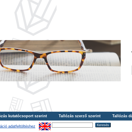
ózás kutatócsoport szerint
Tallózás szerző szerint
Tallózás d
áció adatfeltöltéshez