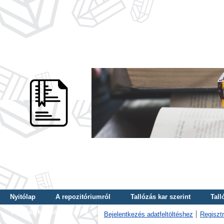
Nyitólap
A repozitóriumról
Tallózás kar szerint
Tall
Tallózás kulcsszó szerint
Bejelentkezés adatfeltöltéshez
Regisztr