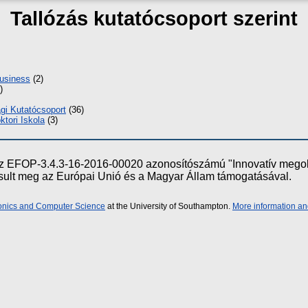
Tallózás kutatócsoport
szerint
Business
(2)
)
i Kutatócsoport
(36)
tori Iskola
(3)
e az EFOP-3.4.3-16-2016-00020 azonosítószámú "Innovatív meg
ósult meg az Európai Unió és a Magyar Állam támogatásával.
ronics and Computer Science
at the University of Southampton.
More information an