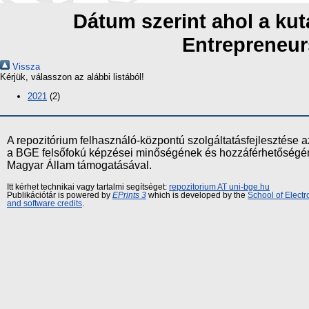
Dátum szerint ahol a kut
Entrepreneur
Vissza
Kérjük, válasszon az alábbi listából!
2021
(2)
A repozitórium felhasználó-központú szolgáltatásfejlesztés
a BGE felsőfokú képzései minőségének és hozzáférhetőségének
Magyar Állam támogatásával.
Itt kérhet technikai vagy tartalmi segítséget:
repozitorium AT uni-bge.hu
Publikációtár is powered by
EPrints 3
which is developed by the
School of Elect
and software credits
.