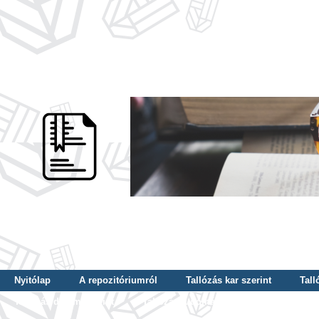
Nyitólap
A repozitóriumról
Tallózás kar szerint
Tall
Tallózás dátum szerint
Tallózás tudományterület szerint