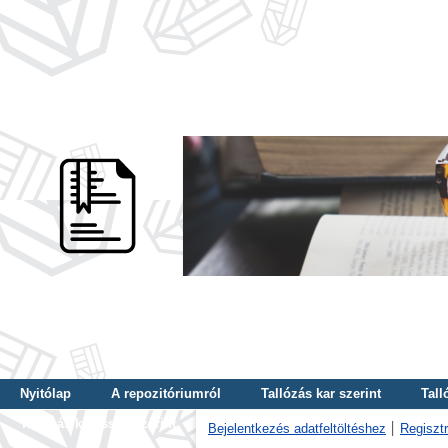
Nyitólap
A repozitóriumról
Tallózás kar szerint
Tall
Tallózás kulcsszó szerint
Bejelentkezés adatfeltöltéshez
Regisztr