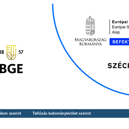
átum szerint
Tallózás tudományterület szerint