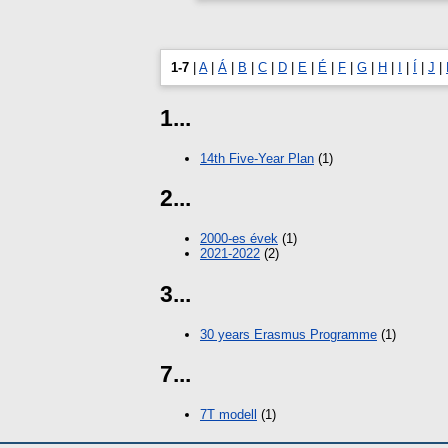
1-7
|
A
|
Á
|
B
|
C
|
D
|
E
|
É
|
F
|
G
|
H
|
I
|
Í
|
J
|
1...
14th Five-Year Plan
(1)
2...
2000-es évek
(1)
2021-2022
(2)
3...
30 years Erasmus Programme
(1)
7...
7T modell
(1)