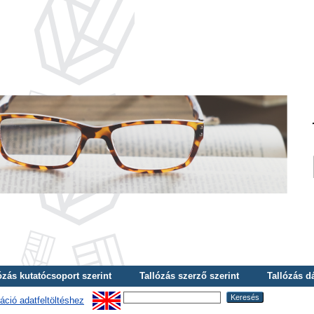
ózás kutatócsoport szerint
Tallózás szerző szerint
Tallózás d
áció adatfeltöltéshez