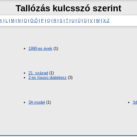
Tallózás kulcsszó szerint
K
|
L
|
M
|
N
|
O
|
Ó-Ő
|
P
|
Q
|
R
|
S
|
T
|
U
|
Ú
|
Ü
|
V
|
W
|
X-Z
1990-es évek
(1)
21. század
(1)
2-es típusú diabétesz
(3)
3A model
(1)
3d