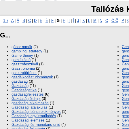
Tallózás 
1-7
|
A
|
Á
|
B
|
C
|
D
|
E
|
É
|
F
|
G
|
H
|
I
|
Í
|
J
|
K
|
L
|
M
|
N
|
O
|
Ó-Ő
|
P
|
G...
gábor romák
(2)
Gen
gambling, strategy
(1)
gend
Game theory
(1)
gend
gamifikáció
(1)
Gend
gasztrofesztivál
(1)
Gend
Gasztronómia
(2)
gen
gasztrotörténet
(1)
Gen
gazdálkodástudományok
(1)
gend
gazdaság
(3)
gend
Gazdaság
(11)
Gen
Gazdaságetika
(1)
gene
gazdaságfejlesztés
(6)
Gen
Gazdaságföldrajz
(3)
Gene
gazdasági alkalmazás
(1)
gene
Gazdasági átalakulás
(1)
Gen
Gazdasági bűncselekmények
(1)
gene
Gazdasági együttműködés
(1)
gene
Gazdasági elemzés
(1)
Gen
Gazdasági és monetáris unió
(4)
Gen
gazdasági fejlettség
(1)
gene