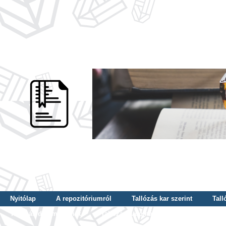
Nyitólap
A repozitóriumról
Tallózás kar szerint
Tall
Tallózás dátum szerint
Tallózás tudományterület szerint