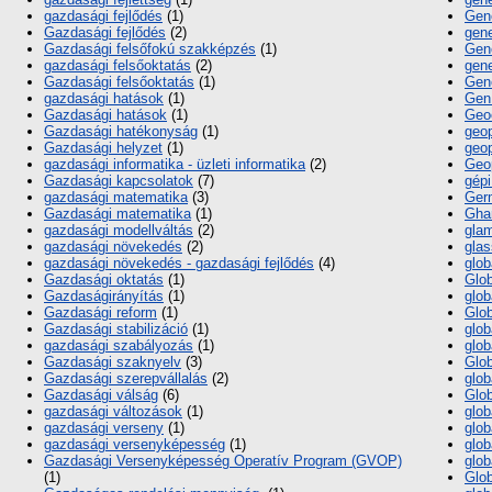
gazda­sági fejlődés
(1)
Gen
Gazdasági fejlődés
(2)
gene
Gazdasági felsőfokú szakképzés
(1)
Gene
gazdasági felsőoktatás
(2)
gene
Gazdasági felsőoktatás
(1)
Gene
gazdasági hatások
(1)
Gen 
Gazdasági hatások
(1)
Geo
Gazdasági hatékonyság
(1)
geop
Gazdasági helyzet
(1)
geop
gazdasági informatika - üzleti informatika
(2)
Geop
Gazdasági kapcsolatok
(7)
gépi
gazdasági matematika
(3)
Ger
Gazdasági matematika
(1)
Gha
gazdasági modellváltás
(2)
gla
gazdasági növekedés
(2)
glas
gazdasági növekedés - gazdasági fejlődés
(4)
glob
Gazdasági oktatás
(1)
Glob
Gazdaságirányítás
(1)
glob
Gazdasági reform
(1)
Glob
Gazdasági stabilizáció
(1)
glob
gazdasági szabályozás
(1)
glob
Gazdasági szaknyelv
(3)
Glob
Gazdasági szerepvállalás
(2)
glob
Gazdasági válság
(6)
Glob
gazdasági változások
(1)
glob
gazdasági verseny
(1)
glob
gazdasági versenyképesség
(1)
glob
Gazdasági Versenyképesség Operatív Program (GVOP)
glob
(1)
Glob