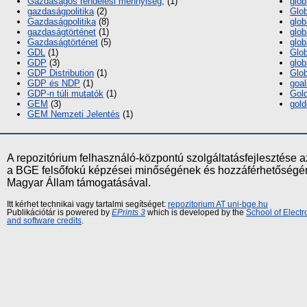
Gazdaságos rendelési mennyiség,
(1)
glob
gazdaságpolitika
(2)
Glob
Gazdaságpolitika
(8)
glob
gazdaságtörténet
(1)
glob
Gazdaságtörténet
(5)
glob
GDL
(1)
Glob
GDP
(3)
glob
GDP Distribution
(1)
Glob
GDP és NDP
(1)
goal
GDP-n túli mutatók
(1)
Gol
GEM
(3)
gold
GEM Nemzeti Jelentés
(1)
A repozitórium felhasználó-központú szolgáltatásfejlesztés
a BGE felsőfokú képzései minőségének és hozzáférhetőségének
Magyar Állam támogatásával.
Itt kérhet technikai vagy tartalmi segítséget:
repozitorium AT uni-bge.hu
Publikációtár is powered by
EPrints 3
which is developed by the
School of Elect
and software credits
.