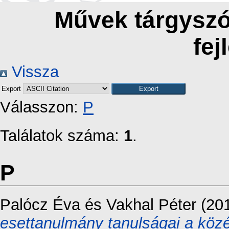
Művek tárgyszó
fej
Vissza
Export
Válasszon:
P
Találatok száma:
1
.
P
Palócz Éva
és
Vakhal Péter
(20
esettanulmány tanulságai a közép