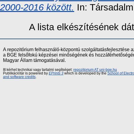
2000-2016 között.
In: Társadalm
A lista elkészítésének d
A repozitórium felhasználó-központú szolgáltatásfejlesztés
a BGE felsőfokú képzései minőségének és hozzáférhetőségének
Magyar Állam támogatásával.
Itt kérhet technikai vagy tartalmi segítséget:
repozitorium AT uni-bge.hu
Publikációtár is powered by
EPrints 3
which is developed by the
School of Elect
and software credits
.