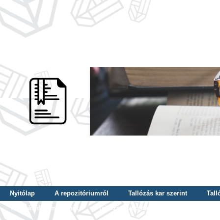
Nyitólap
A repozitóriumról
Tallózás kar szerint
Tall
Tallózás dátum szerint
Tallózás tudományterület szerint