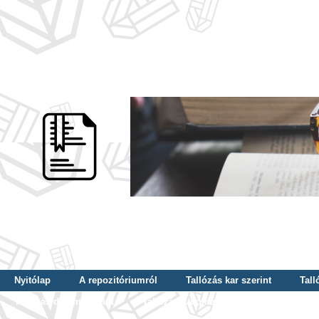
Nyitólap
A repozitóriumról
Tallózás kar szerint
Tall
Tallózás dátum szerint
Tallózás tudományterület szerint