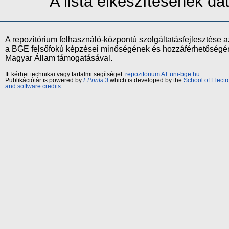
A lista elkészítésének d
A repozitórium felhasználó-központú szolgáltatásfejlesztés
a BGE felsőfokú képzései minőségének és hozzáférhetőségének
Magyar Állam támogatásával.
Itt kérhet technikai vagy tartalmi segítséget:
repozitorium AT uni-bge.hu
Publikációtár is powered by
EPrints 3
which is developed by the
School of Elect
and software credits
.