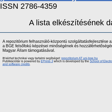
ISSN 2786-4359
A lista elkészítésének
A repozitórium felhasználó-központú szolgáltatásfejlesztés
a BGE felsőfokú képzései minőségének és hozzáférhetőségének
Magyar Állam támogatásával.
Itt kérhet technikai vagy tartalmi segítséget:
repozitorium AT uni-bge.hu
Publikációtár is powered by
EPrints 3
which is developed by the
School of Elect
and software credits
.