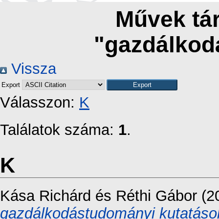
Művek tár
"gazdálko
Vissza
Export
Válasszon:
K
Találatok száma:
1
.
K
Kása Richárd
és
Réthi Gábor
(2
gazdálkodástudományi kutatáso