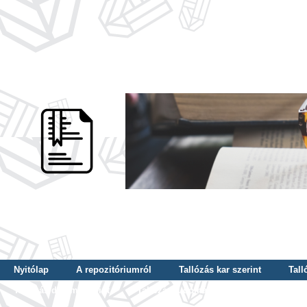
Nyitólap
A repozitóriumról
Tallózás kar szerint
Tall
Tallózás dátum szerint
Tallózás tudományterület szerint