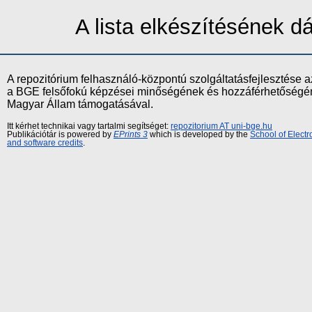
A lista elkészítésének 
A repozitórium felhasználó-központú szolgáltatásfejlesztés
a BGE felsőfokú képzései minőségének és hozzáférhetőségének
Magyar Állam támogatásával.
Itt kérhet technikai vagy tartalmi segítséget:
repozitorium AT uni-bge.hu
Publikációtár is powered by
EPrints 3
which is developed by the
School of Elect
and software credits
.