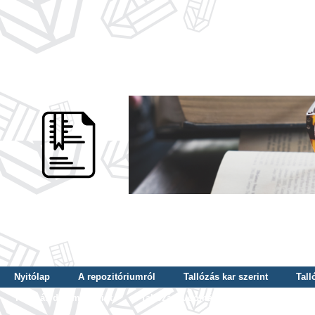
Nyitólap
A repozitóriumról
Tallózás kar szerint
Tall
Tallózás dátum szerint
Tallózás tudományterület szerint