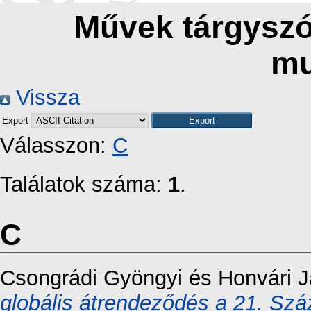
Művek tárgyszó 
mu
Vissza
Export
Válasszon:
C
Találatok száma:
1
.
C
Csongrádi Gyöngyi
és
Honvári 
globális átrendeződés a 21. Sz