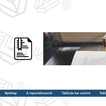
Nyitólap
A repozitóriumról
Tallózás kar szerint
Tall
Tallózás dátum szerint
Tallózás tudományterület szerint