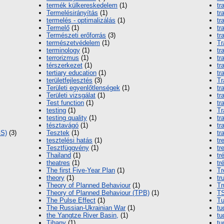
termék külkereskedelem
(1)
tr
Termelésirányítás
(1)
tr
termelés - optimalizálás
(1)
tr
Termelő
(1)
tr
Természeti erőforrás
(3)
tr
természetvédelem
(1)
Tr
terminology
(1)
tr
terrorizmus
(1)
tr
térszerkezet
(1)
tr
tertiary education
(1)
tr
területfejlesztés
(3)
Tr
Területi egyenlőtlenségek
(1)
tr
Területi vizsgálat
(1)
tr
Test function
(1)
tr
testing
(1)
Tr
testing quality
(1)
tr
tésztavágó
(1)
tr
GS)
(3)
Tesztek
(1)
tr
tesztelési hatás
(1)
tr
Tesztfüggvény
(1)
tr
Thailand
(1)
tr
theatres
(1)
tr
The first Five-Year Plan
(1)
Tr
theory
(1)
tr
Theory of Planned Behaviour
(1)
Tr
Theory of Planned Behaviour (TPB)
(1)
T
The Pulse Effect
(1)
T
The Russian-Ukrainian War
(1)
tu
the Yangtze River Basin,
(1)
tu
Tihany
(1)
t