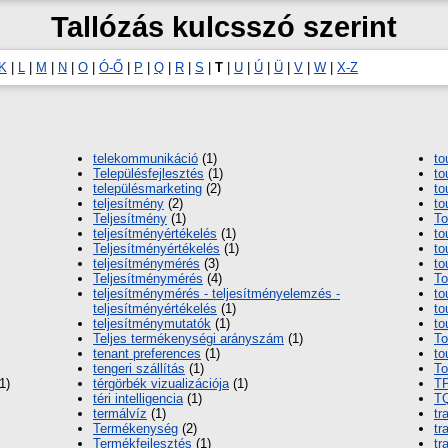
Tallózás kulcsszó szerint
K
|
L
|
M
|
N
|
O
|
Ó-Ő
|
P
|
Q
|
R
|
S
|
T
|
U
|
Ú
|
Ü
|
V
|
W
|
X-Z
telekommunikáció
(1)
to
Településfejlesztés
(1)
to
településmarketing
(2)
to
teljesítmény
(2)
to
Teljesítmény
(1)
To
teljesítményértékelés
(1)
to
Teljesítményértékelés
(1)
to
teljesítménymérés
(3)
to
Teljesítménymérés
(4)
To
teljesítménymérés - teljesítményelemzés -
to
teljesítményértékelés
(1)
to
teljesítménymutatók
(1)
to
Teljes termékenységi arányszám
(1)
To
tenant preferences
(1)
to
tengeri szállítás
(1)
To
1)
térgörbék vizualizációja
(1)
T
téri intelligencia
(1)
T
termálvíz
(1)
tr
Termékenység
(2)
tr
Termékfejlesztés
(1)
tr