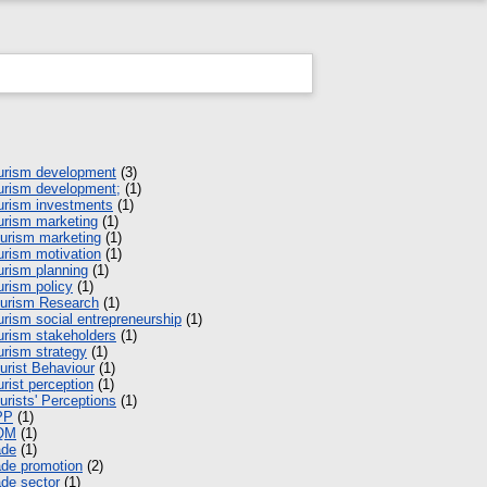
urism development
(3)
urism development;
(1)
urism investments
(1)
urism marketing
(1)
urism marketing
(1)
urism motivation
(1)
urism planning
(1)
urism policy
(1)
urism Research
(1)
urism social entrepreneurship
(1)
urism stakeholders
(1)
urism strategy
(1)
urist Behaviour
(1)
urist perception
(1)
urists' Perceptions
(1)
PP
(1)
QM
(1)
ade
(1)
ade promotion
(2)
ade sector
(1)