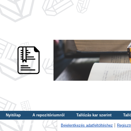
Nyitólap
A repozitóriumról
Tallózás kar szerint
Tall
Tallózás kulcsszó szerint
Bejelentkezés adatfeltöltéshez
Regisztr