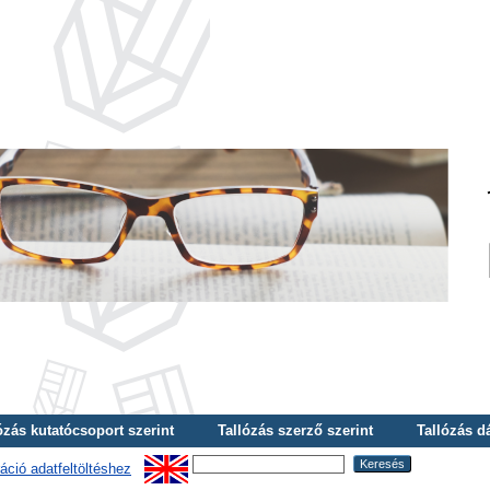
ózás kutatócsoport szerint
Tallózás szerző szerint
Tallózás d
áció adatfeltöltéshez