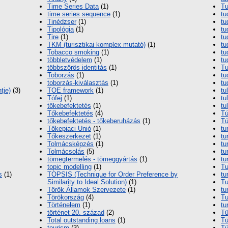
Time Series Data
(1)
T
time series sequence
(1)
tu
Tinédzser
(1)
tu
Tipológia
(1)
tu
Tire
(1)
tu
TKM (turisztikai komplex mutató)
(1)
tu
Tobacco smoking
(1)
tu
többletvédelem
(1)
t
többszörös identitás
(1)
Tu
Toborzás
(1)
tu
toborzás-kiválasztás
(1)
tu
tje)
(3)
TOE framework
(1)
tu
Tófej
(1)
tu
tőkebefektetés
(1)
tu
Tőkebefektetés
(4)
T
tőkebefektetés - tőkeberuházás
(1)
Tú
Tőkepiaci Unió
(1)
tu
Tőkeszerkezet
(1)
tu
Tolmácsképzés
(1)
tu
Tolmácsolás
(5)
tu
tömegtermelés - tömeggyártás
(1)
tu
topic modelling
(1)
Tu
s
(1)
TOPSIS (Technique for Order Preference by
tu
Similarity to Ideal Solution)
(1)
Tu
Török Államok Szervezete
(1)
tu
Törökország
(4)
Tu
Történelem
(1)
tu
történet 20. század
(2)
Tü
Total outstanding loans
(1)
Tü
tourism
(3)
Tü