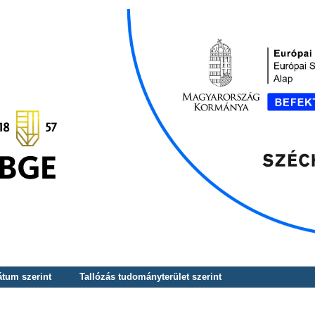
átum szerint
Tallózás tudományterület szerint