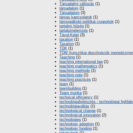
Társadalmi változás
(1)
társadalom
(1)
Társadalom
(3)
társas kapcsolatok
(1)
társjogalkotó politikai csoportok
(1)
tartalmi hűség
(1)
tartalomelemzés
(1)
Távol-Kelet
(3)
taxation
(1)
Taxation
(1)
TDK
(1)
TDM (turisztikai desztinációk menedzsmen
Teaching
(1)
teaching international law
(1)
teaching mathematics
(1)
teaching methods
(1)
teaching note
(1)
teaching practices
(1)
team
(1)
teambuilding
(1)
Team munka
(1)
technical efficiency
(1)
technológiafejlesztés - technológiai fejlődé
technológiaváltás
(1)
technological change
(1)
technological innovation
(2)
technologies
(1)
technology adoption
(1)
technology funding
(1)
tehetségek
(1)