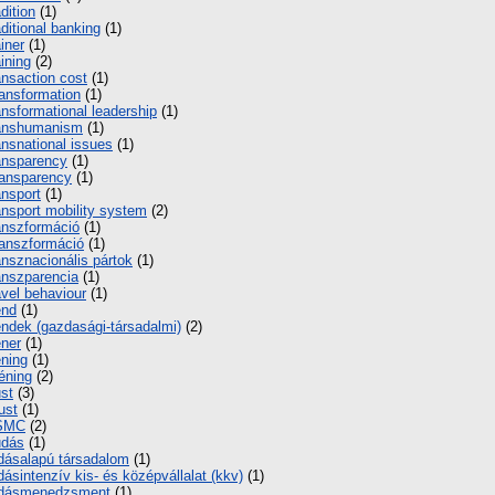
adition
(1)
aditional banking
(1)
ainer
(1)
aining
(2)
ansaction cost
(1)
ansformation
(1)
ansformational leadership
(1)
anshumanism
(1)
ansnational issues
(1)
ansparency
(1)
ansparency
(1)
ansport
(1)
ansport mobility system
(2)
anszformáció
(1)
anszformáció
(1)
ansznacionális pártok
(1)
anszparencia
(1)
avel behaviour
(1)
end
(1)
endek (gazdasági-társadalmi)
(2)
éner
(1)
éning
(1)
éning
(2)
ust
(3)
ust
(1)
SMC
(2)
udás
(1)
dásalapú társadalom
(1)
dásintenzív kis- és középvállalat (kkv)
(1)
udásmenedzsment
(1)