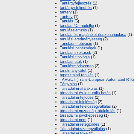
Tantárgyfejlesztés
(1)
tantárgyi teljesítés
(1)
tanterv
(1)
Tanterv
(1)
Tanulás
(5)
tanulás 4C modellje
(1)
tanuláselemzés
(1)
tanulás és magánélet összehangolása
(1)
tanulási eredményesség
(2)
Tanulási motiváció
(1)
Tanulási nehézségek
(1)
tanulási szokások
(2)
Tanulási tipológia
(1)
tanulási utak
(1)
Tanulásmódszertan
(2)
tanulmánykötet
(1)
tapasztalati tanulás
(1)
TARGET (Trans-European Automated RT
Tárgyalás
(1)
Társadalmi átalakulás
(1)
társadalmi és kulturális hatás
(1)
Társadalmi fejlődés
(1)
társadalmi felelősség
(2)
Társadalmi felelősségvállalás
(2)
társadalmi-gazdasági átalakulás
(1)
társadalmi jövőképesség
(1)
társadalmi nem
(1)
Társadalmi rétegződés
(1)
Társadalmi szerepvállalás
(1)
Társadalmi tőke
(3)