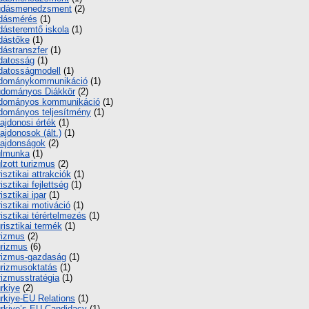
udásmenedzsment
(2)
dásmérés
(1)
dásteremtő iskola
(1)
dástőke
(1)
dástranszfer
(1)
datosság
(1)
datosságmodell
(1)
udománykommunikáció
(1)
dományos Diákkör
(2)
dományos kommunikáció
(1)
dományos teljesítmény
(1)
lajdonosi érték
(1)
lajdonosok (ált.)
(1)
lajdonságok
(2)
úlmunka
(1)
lzott turizmus
(2)
risztikai attrakciók
(1)
risztikai fejlettség
(1)
risztikai ipar
(1)
risztikai motiváció
(1)
risztikai térértelmezés
(1)
risztikai termék
(1)
rizmus
(2)
rizmus
(6)
rizmus-gazdaság
(1)
rizmusoktatás
(1)
rizmusstratégia
(1)
rkiye
(2)
rkiye-EU Relations
(1)
rkiye’s EU Candidacy
(1)