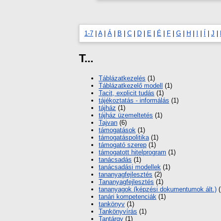
1-7
|
A
|
Á
|
B
|
C
|
D
|
E
|
É
|
F
|
G
|
H
|
I
|
Í
|
J
|
T...
Táblázatkezelés
(1)
Táblázatkezelő modell
(1)
Tacit, explicit tudás
(1)
tájékoztatás - informálás
(1)
tájház
(1)
tájház üzemeltetés
(1)
Tajvan
(6)
támogatások
(1)
támogatáspolitika
(1)
támogató szerep
(1)
támogatott hitelprogram
(1)
tanácsadás
(1)
tanácsadási modellek
(1)
tananyagfejlesztés
(2)
Tananyagfejlesztés
(1)
tananyagok (képzési dokumentumok ált.)
(
tanári kompetenciák
(1)
tankönyv
(1)
Tankönyvírás
(1)
Tantárgy
(1)