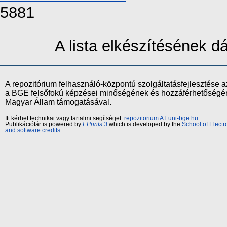
5881
A lista elkészítésének 
A repozitórium felhasználó-központú szolgáltatásfejlesztés
a BGE felsőfokú képzései minőségének és hozzáférhetőségének
Magyar Állam támogatásával.
Itt kérhet technikai vagy tartalmi segítséget:
repozitorium AT uni-bge.hu
Publikációtár is powered by
EPrints 3
which is developed by the
School of Elect
and software credits
.