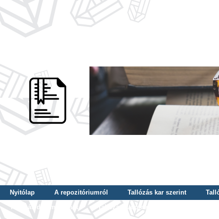
Nyitólap
A repozitóriumról
Tallózás kar szerint
Tall
Tallózás dátum szerint
Tallózás tudományterület szerint