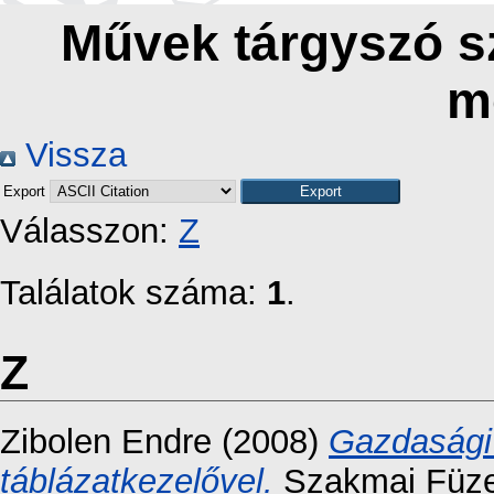
Művek tárgyszó sz
m
Vissza
Export
Válasszon:
Z
Találatok száma:
1
.
Z
Zibolen Endre
(2008)
Gazdasági 
táblázatkezelővel.
Szakmai Füzet