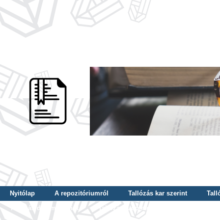
Nyitólap
A repozitóriumról
Tallózás kar szerint
Tall
Tallózás dátum szerint
Tallózás tudományterület szerint