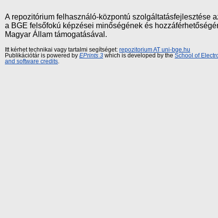
A repozitórium felhasználó-központú szolgáltatásfejlesztés
a BGE felsőfokú képzései minőségének és hozzáférhetőségének
Magyar Állam támogatásával.
Itt kérhet technikai vagy tartalmi segítséget:
repozitorium AT uni-bge.hu
Publikációtár is powered by
EPrints 3
which is developed by the
School of Elect
and software credits
.