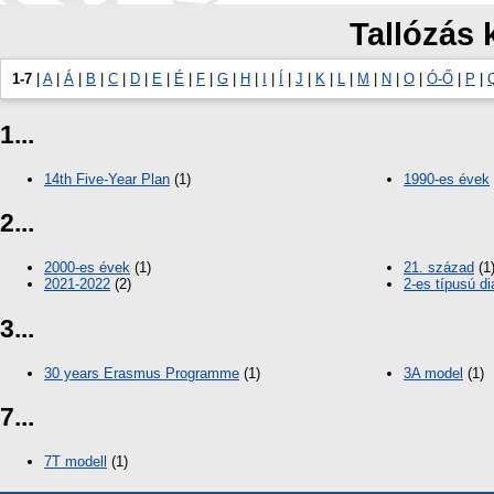
Tallózás 
1-7
|
A
|
Á
|
B
|
C
|
D
|
E
|
É
|
F
|
G
|
H
|
I
|
Í
|
J
|
K
|
L
|
M
|
N
|
O
|
Ó-Ő
|
P
|
1...
14th Five-Year Plan
(1)
1990-es évek
2...
2000-es évek
(1)
21. század
(1
2021-2022
(2)
2-es típusú d
3...
30 years Erasmus Programme
(1)
3A model
(1)
7...
7T modell
(1)