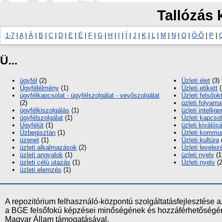
Tallózás 
1-7
|
A
|
Á
|
B
|
C
|
D
|
E
|
É
|
F
|
G
|
H
|
I
|
Í
|
J
|
K
|
L
|
M
|
N
|
O
|
Ó-Ő
|
P
|
Ü...
ügyfél
(2)
Üzleti élet
(3)
Ügyfélélmény
(1)
Üzleti etikett
(
ügyfélkapcsolat - ügyfélszolgálat - vevőszolgálat
Üzleti felsőok
(2)
üzleti folyama
ügyfélkiszolgálás
(1)
üzleti intellig
ügyfélszolgálat
(1)
Üzleti kapcsol
Ügyfélút
(1)
üzleti kiválós
Üzbegisztán
(1)
Üzleti kommu
üzenet
(1)
Üzleti kultúra
üzleti alkalmazások
(2)
Üzleti levelez
üzleti angyalok
(1)
üzleti nyelv
(1
üzleti célú utazás
(1)
Üzleti nyelv
(2
üzleti elemzés
(1)
A repozitórium felhasználó-központú szolgáltatásfejlesztés
a BGE felsőfokú képzései minőségének és hozzáférhetőségének
Magyar Állam támogatásával.