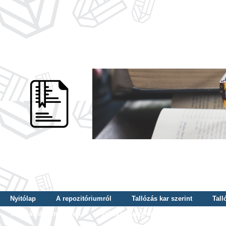
Nyitólap
A repozitóriumról
Tallózás kar szerint
Tall
Tallózás dátum szerint
Tallózás tudományterület szerint