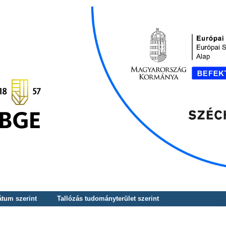
átum szerint
Tallózás tudományterület szerint