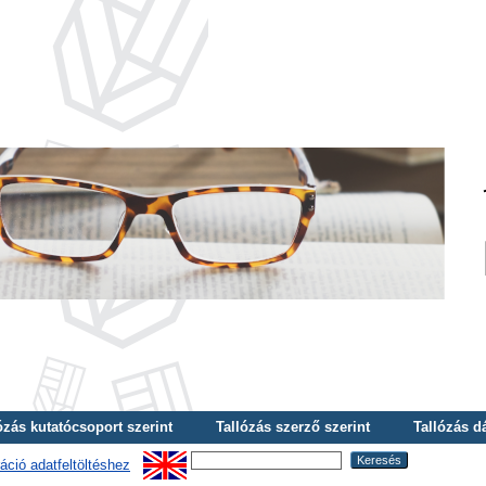
ózás kutatócsoport szerint
Tallózás szerző szerint
Tallózás d
áció adatfeltöltéshez