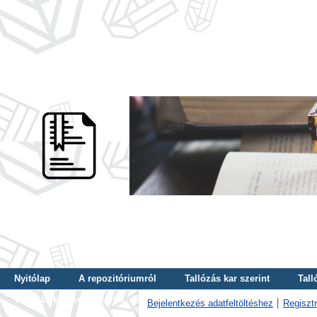
Nyitólap
A repozitóriumról
Tallózás kar szerint
Tall
Tallózás kulcsszó szerint
Bejelentkezés adatfeltöltéshez
Regisztr