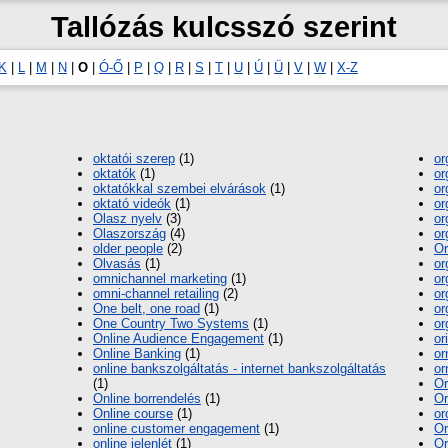
Tallózás kulcsszó szerint
K
|
L
|
M
|
N
|
O
|
Ó-Ő
|
P
|
Q
|
R
|
S
|
T
|
U
|
Ú
|
Ü
|
V
|
W
|
X-Z
oktatói szerep
(1)
or
oktatók
(1)
or
oktatókkal szembei elvárások
(1)
or
oktató videók
(1)
or
Olasz nyelv
(3)
or
Olaszország
(4)
or
older people
(2)
Or
Olvasás
(1)
or
omnichannel marketing
(1)
or
omni-channel retailing
(2)
or
One belt, one road
(1)
or
One Country Two Systems
(1)
or
Online Audience Engagement
(1)
or
Online Banking
(1)
or
online bankszolgáltatás - internet bankszolgáltatás
or
(1)
Or
Online borrendelés
(1)
Or
Online course
(1)
or
online customer engagement
(1)
Or
online jelenlét
(1)
Or