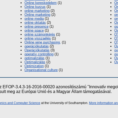
Online kereskedelem
(1)
Or
Online kurzus
(1)
Or
online marketing
(2)
Or
Online marketing
(2)
or
online media
(1)
or
online oktatás
(2)
Os
online presence
(1)
os
online space
(1)
Os
online számonkérés
(1)
O
online visszaélés
(1)
O
Online wine purchasing,
(1)
OT
operációkutatás
(2)
Ou
Operációkutatás
(3)
ov
operatív controlling
(1)
ov
optimalizálás
(1)
Ov
Optimalizálás
(2)
Ov
Optimization
(1)
Organisational culture
(1)
e az EFOP-3.4.3-16-2016-00020 azonosítószámú "Innovatív meg
ósult meg az Európai Unió és a Magyar Állam támogatásával.
ronics and Computer Science
at the University of Southampton.
More information an