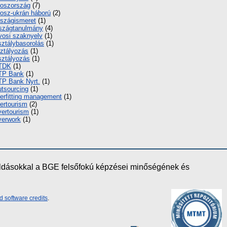
oszország
(7)
osz-ukrán háború
(2)
szágismeret
(1)
szágtanulmány
(4)
vosi szaknyelv
(1)
ztálybasorolás
(1)
ztályozás
(1)
ztályozás
(1)
TDK
(1)
TP Bank
(1)
P Bank Nyrt.
(1)
tsourcing
(1)
erfitting management
(1)
ertourism
(2)
ertourism
(1)
erwork
(1)
oldásokkal a BGE felsőfokú képzései minőségének és
d software credits
.