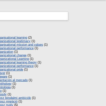
ganisational learning
(2)
ganisational legitimacy
(1)
ganisational mission and values
(1)
ganisational performance
(1)
ganization
(1)
ganizational change
(1)
ganizational Learning
(1)
ganizational learning theory
(1)
ganizational performance
(1)
ganizational pride
(1)
gver
(1)
gware
(1)
ientación al mercado
(1)
nithology
(1)
nitológia
(1)
o
(1)
osdy
(1)
osz birodalmi ambíciók
(1)
osz migráció
(1)
osz nyelv
(5)