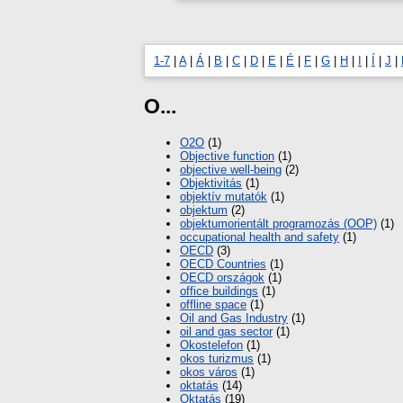
1-7
|
A
|
Á
|
B
|
C
|
D
|
E
|
É
|
F
|
G
|
H
|
I
|
Í
|
J
|
O...
O2O
(1)
Objective function
(1)
objective well-being
(2)
Objektivitás
(1)
objektív mutatók
(1)
objektum
(2)
objektumorientált programozás (OOP)
(1)
occupational health and safety
(1)
OECD
(3)
OECD Countries
(1)
OECD országok
(1)
office buildings
(1)
offline space
(1)
Oil and Gas Industry
(1)
oil and gas sector
(1)
Okostelefon
(1)
okos turizmus
(1)
okos város
(1)
oktatás
(14)
Oktatás
(19)