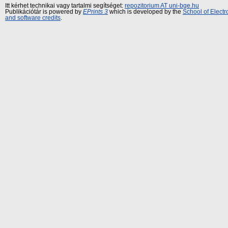
Itt kérhet technikai vagy tartalmi segítséget:
repozitorium AT uni-bge.hu
Publikációtár is powered by
EPrints 3
which is developed by the
School of Elect
and software credits
.