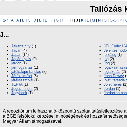
Tallózás 
1-7
|
A
|
Á
|
B
|
C
|
D
|
E
|
É
|
F
|
G
|
H
|
I
|
Í
|
J
|
K
|
L
|
M
|
N
|
O
|
Ó-Ő
|
P
|
J...
Jakarta city
(1)
JEL Code: I24
Japan
(4)
Jelentésmódo
Japán
(14)
jelzálog
(1)
Japán nyelv
(9)
jog
(2)
jargon
(1)
Jog
(2)
járműgyártás
(1)
jogalkalmazá
játékalapú tanulás
(2)
jogalkotás
(2)
Játékelmélet
(3)
John Dewey
(
játékfesztivál
(1)
jóléti társada
JEFTA
(1)
Jólétmérés
(1
Jeges-tenger
(2)
Jordan
(1)
Jegybank
(1)
Jordanian ba
A repozitórium felhasználó-központú szolgáltatásfejlesztés
a BGE felsőfokú képzései minőségének és hozzáférhetőségének
Magyar Állam támogatásával.