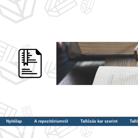
Nyitólap
A repozitóriumról
Tallózás kar szerint
Tall
Tallózás dátum szerint
Tallózás tudományterület szerint