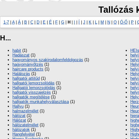
Tallózás 
1-7
|
A
|
Á
|
B
|
C
|
D
|
E
|
É
|
F
|
G
|
H
|
I
|
Í
|
J
|
K
|
L
|
M
|
N
|
O
|
Ó-Ő
|
P
|
H...
habit
(1)
HEIs
Hadászat
(1)
hely
hagyományos szakirodalomfeldolgozás
(1)
helyi
hagyományőtzés
(1)
Hely
haircare products
(1)
hely
Halálozás
(1)
Hely
hallgatói attitűd
(1)
hely
hallgatói lemorzsolódás
(1)
hely
Hallgatói lemorzsolódás
(1)
hely
hallgatói visszajelzés
(1)
hely
hallgatók megítélése
(1)
Hely
hallgatók munkahelyválasz­tása
(1)
Herz
Hallyu
(1)
Heur
halmazelmélet
(1)
Heur
hálózat
(1)
hiera
Hálózat
(2)
high
hálózatelmélet
(1)
high
hálózatok
(1)
High
Hangfelvétel
(1)
High
Hanna Suchocka
(1)
High