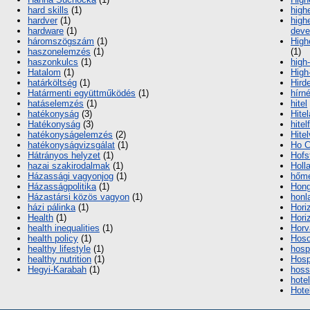
hard skills
(1)
high
hardver
(1)
high
hardware
(1)
deve
háromszögszám
(1)
High
haszonelemzés
(1)
(1)
haszonkulcs
(1)
high
Hatalom
(1)
High
határköltség
(1)
Hird
Határmenti együttműködés
(1)
hírn
hatáselemzés
(1)
hitel
hatékonyság
(3)
Hite
Hatékonyság
(3)
hitel
hatékonyságelemzés
(2)
Hite
hatékonyságvizsgálat
(1)
Ho C
Hátrányos helyzet
(1)
Hofs
hazai szakirodalmak
(1)
Holl
Házassági vagyonjog
(1)
hőmé
Házasságpolitika
(1)
Hon
Házastársi közös vagyon
(1)
honl
házi pálinka
(1)
Hori
Health
(1)
Hori
health inequalities
(1)
Horv
health policy
(1)
Hoso
healthy lifestyle
(1)
hospi
healthy nutrition
(1)
Hospi
Hegyi-Karabah
(1)
hoss
hotel
Hote