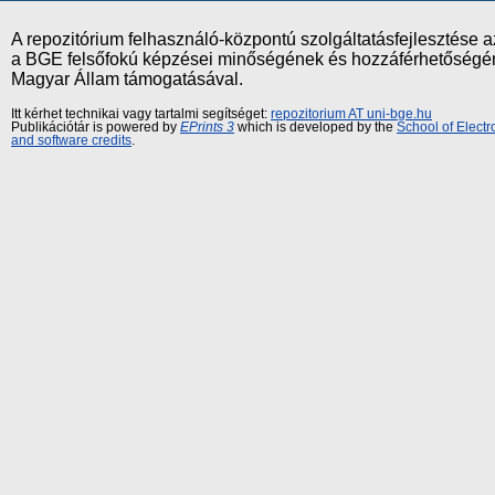
A repozitórium felhasználó-központú szolgáltatásfejlesztés
a BGE felsőfokú képzései minőségének és hozzáférhetőségének
Magyar Állam támogatásával.
Itt kérhet technikai vagy tartalmi segítséget:
repozitorium AT uni-bge.hu
Publikációtár is powered by
EPrints 3
which is developed by the
School of Elect
and software credits
.