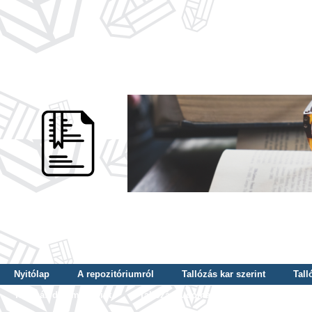
Nyitólap
A repozitóriumról
Tallózás kar szerint
Tall
Tallózás dátum szerint
Tallózás tudományterület szerint