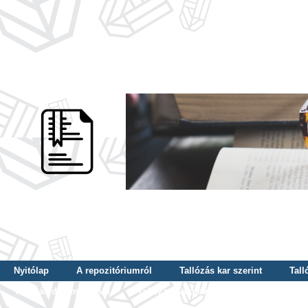
Nyitólap
A repozitóriumról
Tallózás kar szerint
Tall
Tallózás dátum szerint
Tallózás tudományterület szerint