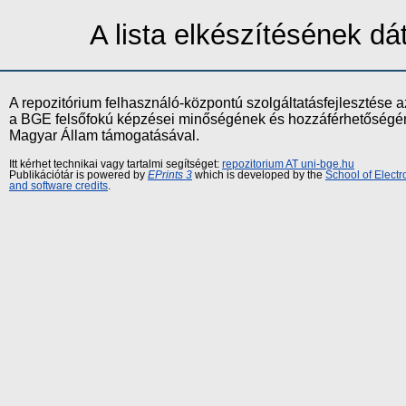
A lista elkészítésének d
A repozitórium felhasználó-központú szolgáltatásfejlesztés
a BGE felsőfokú képzései minőségének és hozzáférhetőségének
Magyar Állam támogatásával.
Itt kérhet technikai vagy tartalmi segítséget:
repozitorium AT uni-bge.hu
Publikációtár is powered by
EPrints 3
which is developed by the
School of Elect
and software credits
.