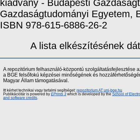
kiadvány - Budapesti Gazdaság
Gazdaságtudományi Egyetem, Bu
ISBN 978-615-6886-26-2
A lista elkészítésének d
A repozitórium felhasználó-központú szolgáltatásfejlesztés
a BGE felsőfokú képzései minőségének és hozzáférhetőségének
Magyar Állam támogatásával.
Itt kérhet technikai vagy tartalmi segítséget:
repozitorium AT uni-bge.hu
Publikációtár is powered by
EPrints 3
which is developed by the
School of Elect
and software credits
.