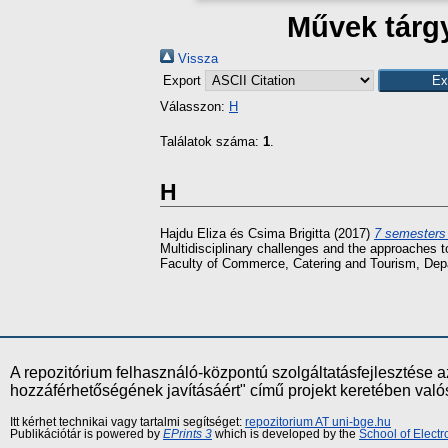
Művek tárg
Vissza
Export
Válasszon:
H
Találatok száma:
1
.
H
Hajdu Eliza
és
Csima Brigitta
(2017)
7 semesters 
Multidisciplinary challenges and the approaches
Faculty of Commerce, Catering and Tourism, Dep
A repozitórium felhasználó-központú szolgáltatásfejlesztés
hozzáférhetőségének javításáért" című projekt keretében val
Itt kérhet technikai vagy tartalmi segítséget:
repozitorium AT uni-bge.hu
Publikációtár is powered by
EPrints 3
which is developed by the
School of Elect