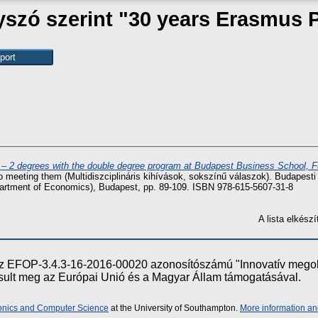
yszó szerint "30 years Erasmus
– 2 degrees with the double degree program at Budapest Business School, F
 to meeting them (Multidiszciplináris kihívások, sokszínű válaszok). Budape
artment of Economics), Budapest, pp. 89-109. ISBN 978-615-5607-31-8
A lista elkés
e az EFOP-3.4.3-16-2016-00020 azonosítószámú "Innovatív meg
ósult meg az Európai Unió és a Magyar Állam támogatásával.
ronics and Computer Science
at the University of Southampton.
More information an