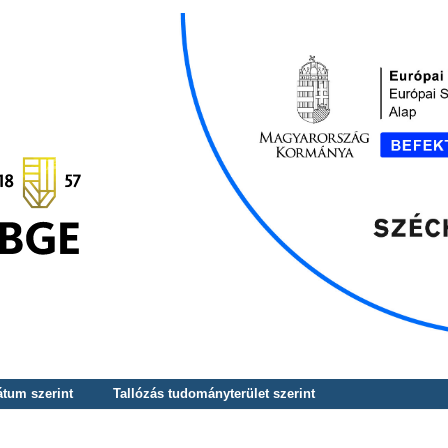
átum szerint
Tallózás tudományterület szerint