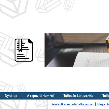
Nyitólap
A repozitóriumról
Tallózás kar szerint
Tall
Tallózás kulcsszó szerint
Bejelentkezés adatfeltöltéshez
Regisztr