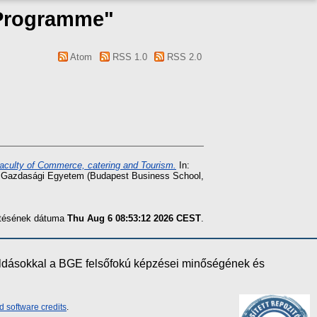
 Programme"
Atom
RSS 1.0
RSS 2.0
aculty of Commerce, catering and Tourism.
In:
sti Gazdasági Egyetem (Budapest Business School,
zítésének dátuma
Thu Aug 6 08:53:12 2026 CEST
.
oldásokkal a BGE felsőfokú képzései minőségének és
d software credits
.