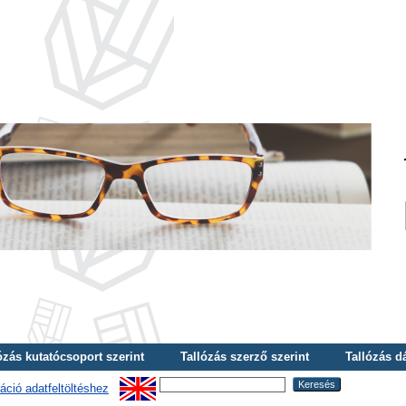
ózás kutatócsoport szerint
Tallózás szerző szerint
Tallózás d
áció adatfeltöltéshez