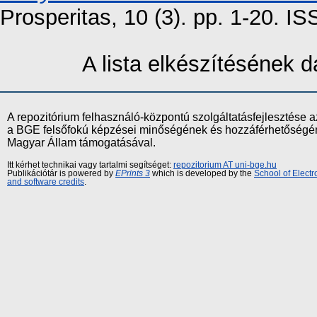
Prosperitas, 10 (3). pp. 1-20. I
A lista elkészítésének
A repozitórium felhasználó-központú szolgáltatásfejlesztés
a BGE felsőfokú képzései minőségének és hozzáférhetőségének
Magyar Állam támogatásával.
Itt kérhet technikai vagy tartalmi segítséget:
repozitorium AT uni-bge.hu
Publikációtár is powered by
EPrints 3
which is developed by the
School of Elect
and software credits
.