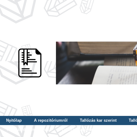
Nyitólap
A repozitóriumról
Tallózás kar szerint
Tall
Tallózás dátum szerint
Tallózás tudományterület szerint