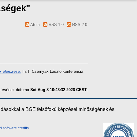
zségek"
Atom
RSS 1.0
RSS 2.0
ek elemzése.
In: I. Csernyák László konferencia
szítésének dátuma
Sat Aug 8 10:43:32 2026 CEST
.
oldásokkal a BGE felsőfokú képzései minőségének és
d software credits
.