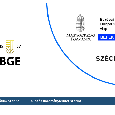
átum szerint
Tallózás tudományterület szerint