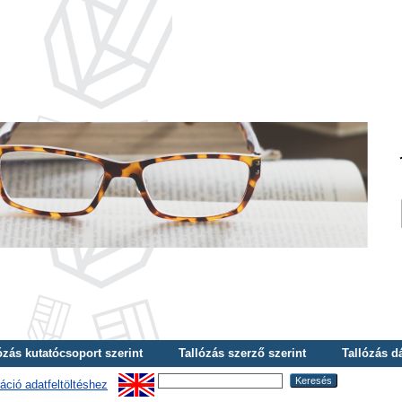
ózás kutatócsoport szerint
Tallózás szerző szerint
Tallózás d
áció adatfeltöltéshez