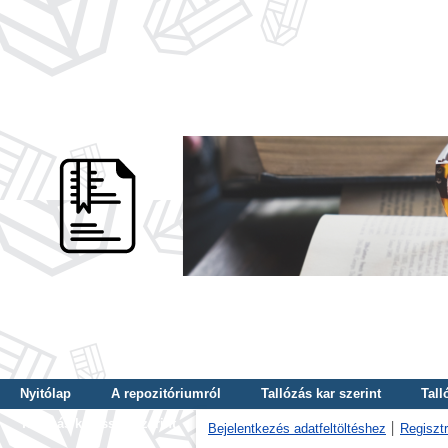
Nyitólap
A repozitóriumról
Tallózás kar szerint
Tall
Tallózás kulcsszó szerint
Bejelentkezés adatfeltöltéshez
Regisztr