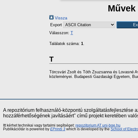
Művek 
Vissza
Export
Válasszon:
T
Találatok száma:
1
.
T
Törcsvári Zsolt
és
Tóth Zsuzsanna
és
Lovasné Av
közleményei. Budapesti Gazdasági Egyetem, Bud
A repozitórium felhasználó-központú szolgáltatásfejlesztés
hozzáférhetőségének javításáért" című projekt keretében val
Itt kérhet technikai vagy tartalmi segítséget:
repozitorium AT uni-bge.hu
Publikációtár is powered by
EPrints 3
which is developed by the
School of Elect