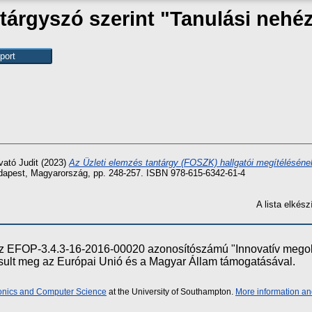
tárgyszó szerint "Tanulási nehé
ató Judit
(2023)
Az Üzleti elemzés tantárgy (FOSZK) hallgatói megítélésén
apest, Magyarország, pp. 248-257. ISBN 978-615-6342-61-4
A lista elké
e az EFOP-3.4.3-16-2016-00020 azonosítószámú "Innovatív meg
ósult meg az Európai Unió és a Magyar Állam támogatásával.
ronics and Computer Science
at the University of Southampton.
More information an