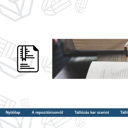
Nyitólap
A repozitóriumról
Tallózás kar szerint
Tall
Tallózás dátum szerint
Tallózás tudományterület szerint