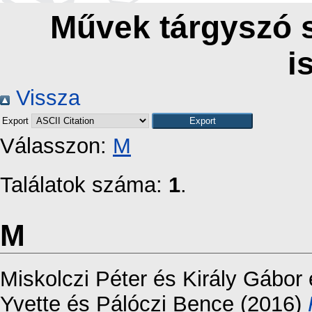
Művek tárgyszó s
i
Vissza
Export
Válasszon:
M
Találatok száma:
1
.
M
Miskolczi Péter
és
Király Gábor
Yvette
és
Pálóczi Bence
(2016)