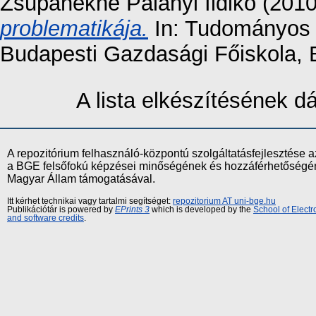
Zsupanekné Palányi Ildikó
(201
problematikája.
In: Tudományos 
Budapesti Gazdasági Főiskola, 
A lista elkészítésének 
A repozitórium felhasználó-központú szolgáltatásfejlesztés
a BGE felsőfokú képzései minőségének és hozzáférhetőségének
Magyar Állam támogatásával.
Itt kérhet technikai vagy tartalmi segítséget:
repozitorium AT uni-bge.hu
Publikációtár is powered by
EPrints 3
which is developed by the
School of Elect
and software credits
.