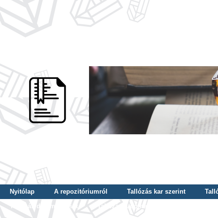
Nyitólap
A repozitóriumról
Tallózás kar szerint
Tall
Tallózás dátum szerint
Tallózás tudományterület szerint