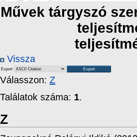
Művek tárgyszó szer
teljesít
teljesítm
Vissza
Export
Válasszon:
Z
Találatok száma:
1
.
Z