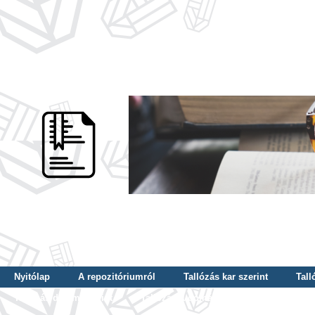
Nyitólap
A repozitóriumról
Tallózás kar szerint
Tall
Tallózás dátum szerint
Tallózás tudományterület szerint