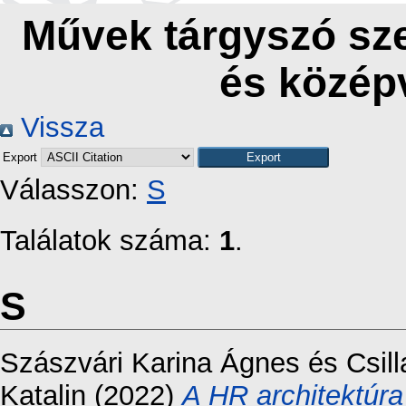
Művek tárgyszó szer
és középv
Vissza
Export
Válasszon:
S
Találatok száma:
1
.
S
Szászvári Karina Ágnes
és
Csil
Katalin
(2022)
A HR architektúra