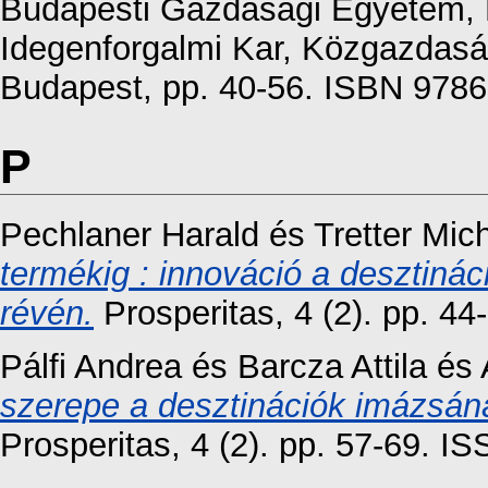
Budapesti Gazdasági Egyetem, K
Idegenforgalmi Kar, Közgazdaság
Budapest, pp. 40-56. ISBN 978
P
Pechlaner Harald
és
Tretter Mic
termékig : innováció a desztinác
révén.
Prosperitas, 4 (2). pp. 4
Pálfi Andrea
és
Barcza Attila
és
szerepe a desztinációk imázsána
Prosperitas, 4 (2). pp. 57-69. 