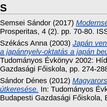
S
Semsei Sándor
(2017)
Modernsé
Prosperitas, 4 (2). pp. 70-80. 
Székács Anna
(2003)
Japán ven
a japánnyelv-oktatás a japán beu
Tudományos Évkönyv 2002: Híd k
Gazdasági Főiskola, pp. 274-28
Sándor Dénes
(2012)
Magyarors
útkeresése.
In: Tudományos Évk
Budapesti Gazdasági Főiskola, 