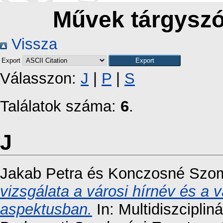
Művek tárgyszó
Vissza
Export
Válasszon:
J
|
P
|
S
Találatok száma:
6
.
J
Jakab Petra
és
Konczosné Szom
vizsgálata a városi hírnév és a vá
aspektusban.
In: Multidiszciplin