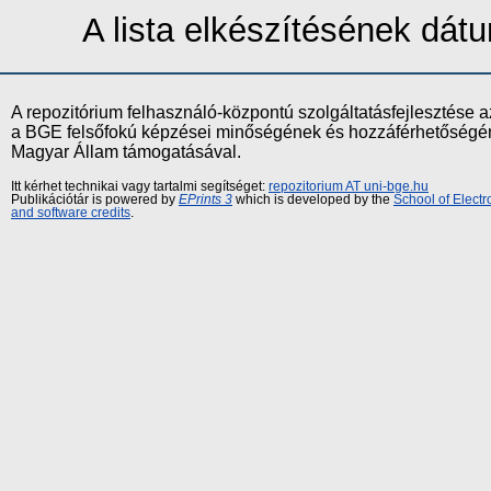
A lista elkészítésének dá
A repozitórium felhasználó-központú szolgáltatásfejlesztés
a BGE felsőfokú képzései minőségének és hozzáférhetőségének
Magyar Állam támogatásával.
Itt kérhet technikai vagy tartalmi segítséget:
repozitorium AT uni-bge.hu
Publikációtár is powered by
EPrints 3
which is developed by the
School of Elect
and software credits
.