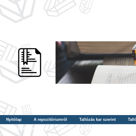
Nyitólap
A repozitóriumról
Tallózás kar szerint
Tall
Tallózás dátum szerint
Tallózás tudományterület szerint