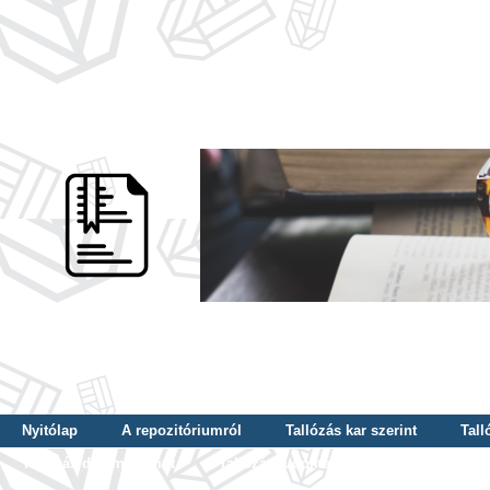
Nyitólap
A repozitóriumról
Tallózás kar szerint
Tall
Tallózás dátum szerint
Tallózás tudományterület szerint