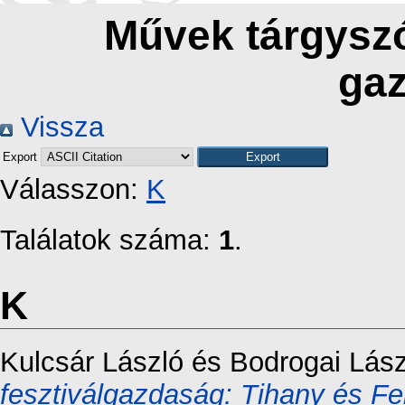
Művek tárgyszó
ga
Vissza
Export
Válasszon:
K
Találatok száma:
1
.
K
Kulcsár László
és
Bodrogai Lász
fesztiválgazdaság: Tihany és F