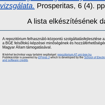
vizsgálata.
Prosperitas, 6 (4). p
A lista elkészítésének
A repozitórium felhasználó-központú szolgáltatásfejlesztés
a BGE felsőfokú képzései minőségének és hozzáférhetőségének
Magyar Állam támogatásával.
Itt kérhet technikai vagy tartalmi segítséget:
repozitorium AT uni-bge.hu
Publikációtár is powered by
EPrints 3
which is developed by the
School of Elect
and software credits
.