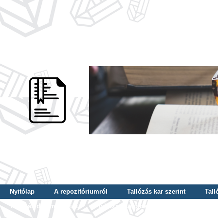
Nyitólap
A repozitóriumról
Tallózás kar szerint
Tall
Tallózás dátum szerint
Tallózás tudományterület szerint