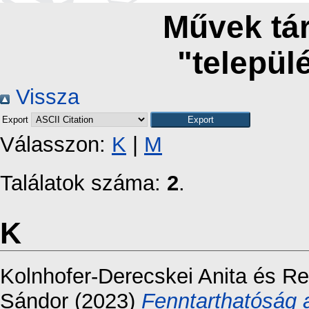
Művek tár
"települ
Vissza
Export
Válasszon:
K
|
M
Találatok száma:
2
.
K
Kolnhofer-Derecskei Anita
és
Re
Sándor
(2023)
Fenntarthatóság 