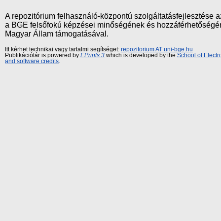
A repozitórium felhasználó-központú szolgáltatásfejlesztés
a BGE felsőfokú képzései minőségének és hozzáférhetőségének
Magyar Állam támogatásával.
Itt kérhet technikai vagy tartalmi segítséget:
repozitorium AT uni-bge.hu
Publikációtár is powered by
EPrints 3
which is developed by the
School of Elect
and software credits
.