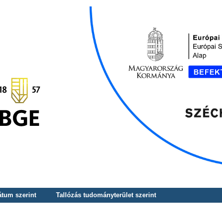
átum szerint
Tallózás tudományterület szerint