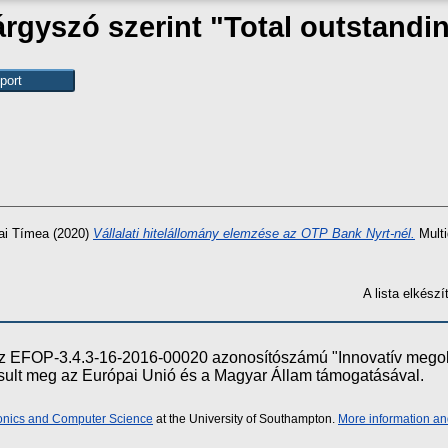
rgyszó szerint "Total outstandi
ai Tímea
(2020)
Vállalati hitelállomány elemzése az OTP Bank Nyrt-nél.
Multi
A lista elkés
e az EFOP-3.4.3-16-2016-00020 azonosítószámú "Innovatív meg
ósult meg az Európai Unió és a Magyar Állam támogatásával.
ronics and Computer Science
at the University of Southampton.
More information an