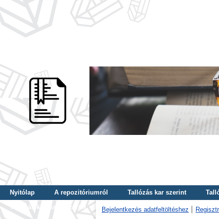
Nyitólap
A repozitóriumról
Tallózás kar szerint
Tall
Tallózás kulcsszó szerint
Bejelentkezés adatfeltöltéshez
Regisztr