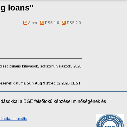
ng loans"
Atom
RSS 1.0
RSS 2.0
diszciplináris kihívások, sokszínű válaszok, 2020
zítésének dátuma
Sun Aug 9 15:43:32 2026 CEST
.
oldásokkal a BGE felsőfokú képzései minőségének és
d software credits
.