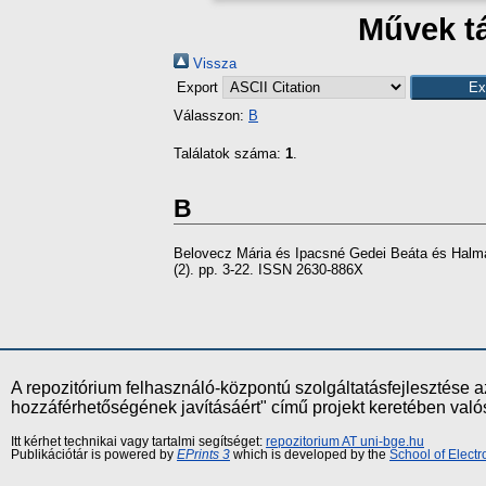
Művek tá
Vissza
Export
Válasszon:
B
Találatok száma:
1
.
B
Belovecz Mária
és
Ipacsné Gedei Beáta
és
Halm
(2). pp. 3-22. ISSN 2630-886X
A repozitórium felhasználó-központú szolgáltatásfejlesztés
hozzáférhetőségének javításáért" című projekt keretében val
Itt kérhet technikai vagy tartalmi segítséget:
repozitorium AT uni-bge.hu
Publikációtár is powered by
EPrints 3
which is developed by the
School of Elect