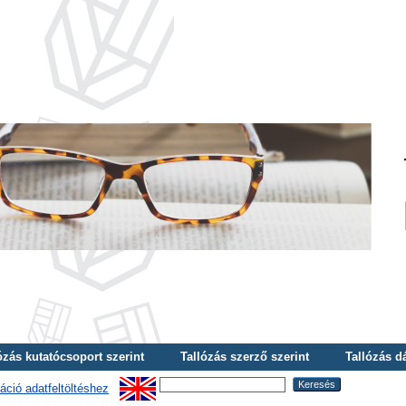
ózás kutatócsoport szerint
Tallózás szerző szerint
Tallózás d
áció adatfeltöltéshez