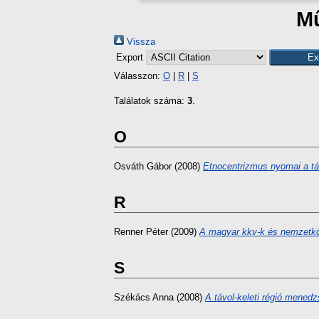
Mű
Vissza
Export
Válasszon:
O
|
R
|
S
Találatok száma:
3
.
O
Osváth Gábor
(2008)
Etnocentrizmus nyomai a tá
R
Renner Péter
(2009)
A magyar kkv-k és nemzetköz
S
Székács Anna
(2008)
A távol-keleti régió mened