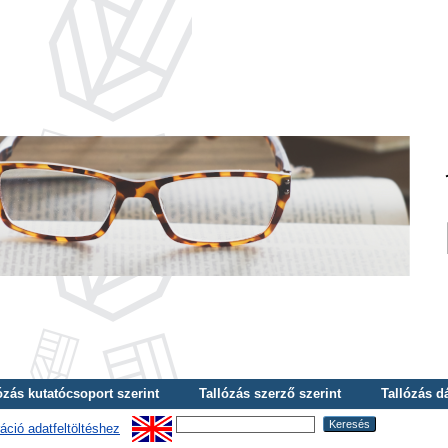
ózás kutatócsoport szerint
Tallózás szerző szerint
Tallózás d
áció adatfeltöltéshez