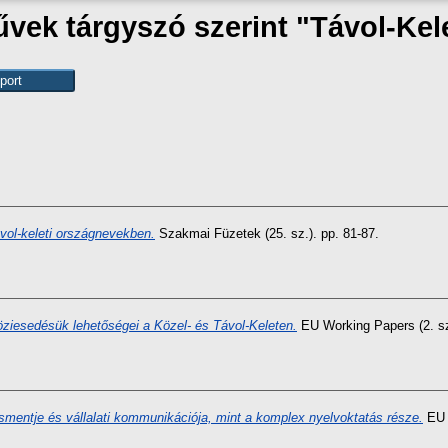
vek tárgyszó szerint "Távol-Kel
vol-keleti országnevekben.
Szakmai Füzetek (25. sz.). pp. 81-87.
iesedésük lehetőségei a Közel- és Távol-Keleten.
EU Working Papers (2. sz.
zsmentje és vállalati kommunikációja, mint a komplex nyelvoktatás része.
EU W