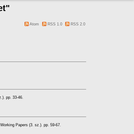
et"
Atom
RSS 1.0
RSS 2.0
). pp. 33-46.
orking Papers (3. sz.). pp. 59-67.