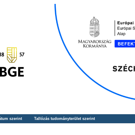
átum szerint
Tallózás tudományterület szerint