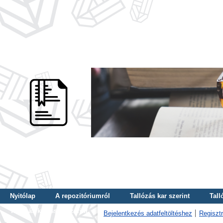
Nyitólap
A repozitóriumról
Tallózás kar szerint
Tall
Tallózás kulcsszó szerint
Bejelentkezés adatfeltöltéshez
Regisztr