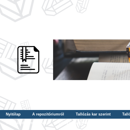
Nyitólap
A repozitóriumról
Tallózás kar szerint
Tall
Tallózás dátum szerint
Tallózás tudományterület szerint