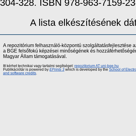
304-328. ISBN 978-963-7159-23
A lista elkészítésének d
A repozitórium felhasználó-központú szolgáltatásfejlesztés
a BGE felsőfokú képzései minőségének és hozzáférhetőségének
Magyar Állam támogatásával.
Itt kérhet technikai vagy tartalmi segítséget:
repozitorium AT uni-bge.hu
Publikációtár is powered by
EPrints 3
which is developed by the
School of Elect
and software credits
.