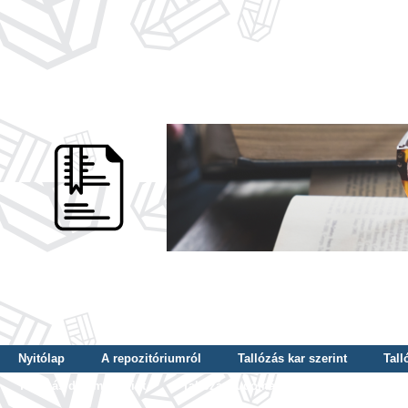
Nyitólap
A repozitóriumról
Tallózás kar szerint
Tall
Tallózás dátum szerint
Tallózás tudományterület szerint