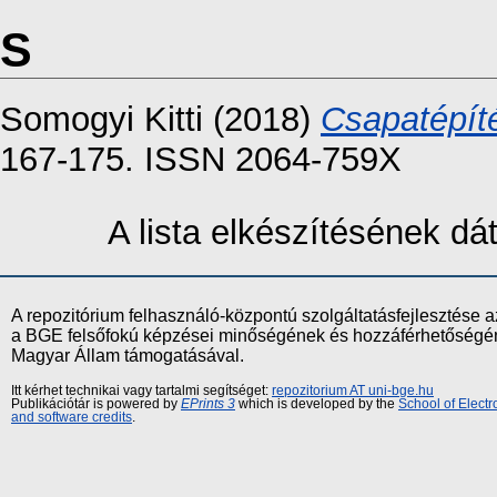
S
Somogyi Kitti
(2018)
Csapatépít
167-175. ISSN 2064-759X
A lista elkészítésének d
A repozitórium felhasználó-központú szolgáltatásfejlesztés
a BGE felsőfokú képzései minőségének és hozzáférhetőségének
Magyar Állam támogatásával.
Itt kérhet technikai vagy tartalmi segítséget:
repozitorium AT uni-bge.hu
Publikációtár is powered by
EPrints 3
which is developed by the
School of Elect
and software credits
.