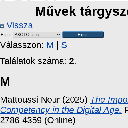
Művek tárgyszó
Vissza
Export
Válasszon:
M
|
S
Találatok száma:
2
.
M
Mattoussi Nour
(2025)
The Impor
Competency in the Digital Age.
P
2786-4359 (Online)