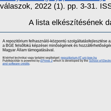
válaszok, 2022 (1). pp. 3-31. I
A lista elkészítésének
A repozitórium felhasználó-központú szolgáltatásfejlesztés
a BGE felsőfokú képzései minőségének és hozzáférhetőségének
Magyar Állam támogatásával.
Itt kérhet technikai vagy tartalmi segítséget:
repozitorium AT uni-bge.hu
Publikációtár is powered by
EPrints 3
which is developed by the
School of Elect
and software credits
.