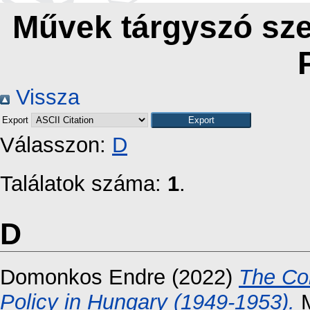
Művek tárgyszó szer
Vissza
Export
Válasszon:
D
Találatok száma:
1
.
D
Domonkos Endre
(2022)
The Co
Policy in Hungary (1949-1953).
M