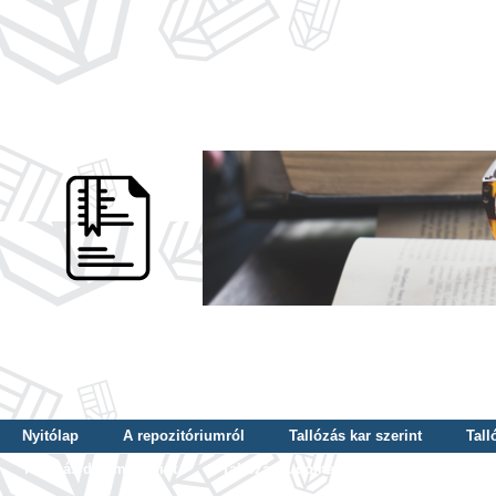
Nyitólap
A repozitóriumról
Tallózás kar szerint
Tall
Tallózás dátum szerint
Tallózás tudományterület szerint