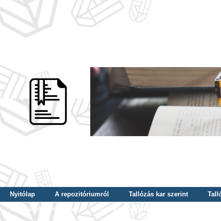
Nyitólap
A repozitóriumról
Tallózás kar szerint
Tall
Tallózás dátum szerint
Tallózás tudományterület szerint