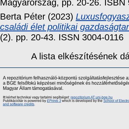
Magyarország, pp. 20-26. ISBN
Berta Péter
(2023)
Luxusfogyasz
családi élet politikai gazdaságta
(2). pp. 20-43. ISSN 3004-0116
A lista elkészítésének 
A repozitórium felhasználó-központú szolgáltatásfejlesztés
a BGE felsőfokú képzései minőségének és hozzáférhetőségének
Magyar Állam támogatásával.
Itt kérhet technikai vagy tartalmi segítséget:
repozitorium AT uni-bge.hu
Publikációtár is powered by
EPrints 3
which is developed by the
School of Elect
and software credits
.