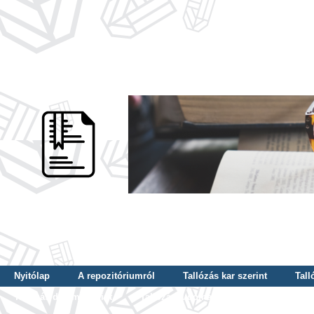
Nyitólap
A repozitóriumról
Tallózás kar szerint
Tall
Tallózás dátum szerint
Tallózás tudományterület szerint