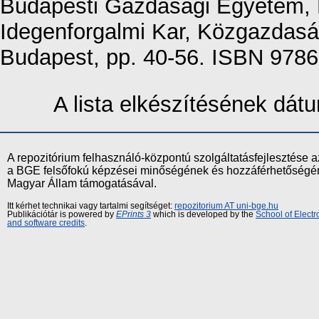
Budapesti Gazdasági Egyetem, K
Idegenforgalmi Kar, Közgazdaság
Budapest, pp. 40-56. ISBN 978
A lista elkészítésének dá
A repozitórium felhasználó-központú szolgáltatásfejlesztés
a BGE felsőfokú képzései minőségének és hozzáférhetőségének
Magyar Állam támogatásával.
Itt kérhet technikai vagy tartalmi segítséget:
repozitorium AT uni-bge.hu
Publikációtár is powered by
EPrints 3
which is developed by the
School of Elect
and software credits
.