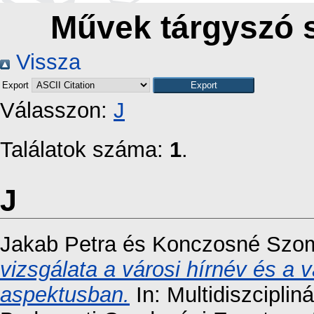
Művek tárgyszó s
Vissza
Export
Válasszon:
J
Találatok száma:
1
.
J
Jakab Petra
és
Konczosné Szom
vizsgálata a városi hírnév és a vá
aspektusban.
In: Multidiszciplin