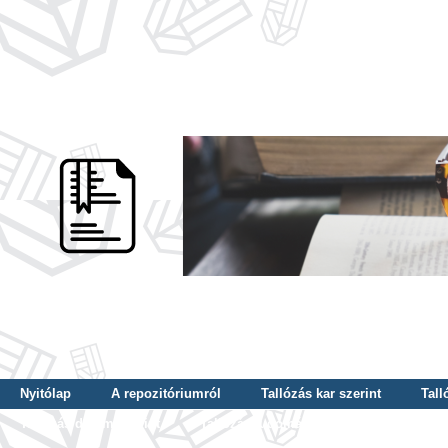
Nyitólap
A repozitóriumról
Tallózás kar szerint
Tall
Tallózás dátum szerint
Tallózás tudományterület szerint