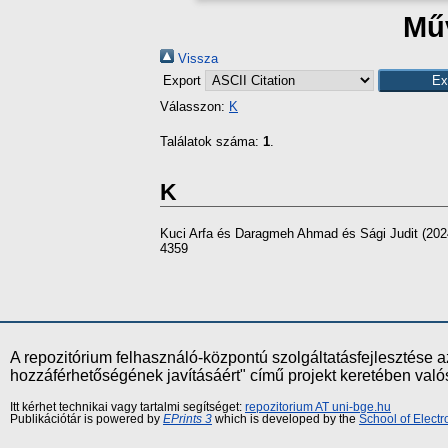
Műv
Vissza
Export
Válasszon:
K
Találatok száma:
1
.
K
Kuci Arfa
és
Daragmeh Ahmad
és
Sági Judit
(202
4359
A repozitórium felhasználó-központú szolgáltatásfejlesztés
hozzáférhetőségének javításáért" című projekt keretében val
Itt kérhet technikai vagy tartalmi segítséget:
repozitorium AT uni-bge.hu
Publikációtár is powered by
EPrints 3
which is developed by the
School of Elect