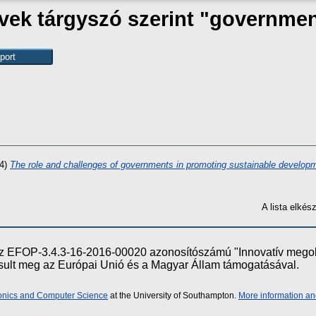
ek tárgyszó szerint "governme
4)
The role and challenges of governments in promoting sustainable develop
A lista elké
e az EFOP-3.4.3-16-2016-00020 azonosítószámú "Innovatív meg
ósult meg az Európai Unió és a Magyar Állam támogatásával.
ronics and Computer Science
at the University of Southampton.
More information an