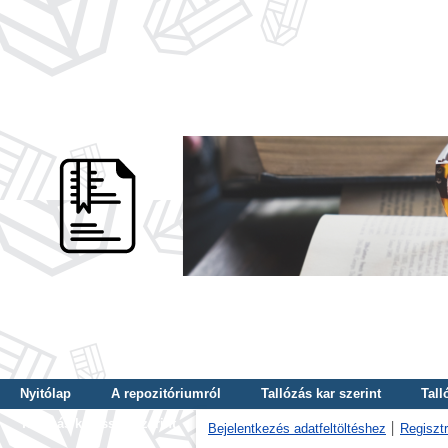
Nyitólap
A repozitóriumról
Tallózás kar szerint
Tall
Tallózás kulcsszó szerint
Bejelentkezés adatfeltöltéshez
Regisztr