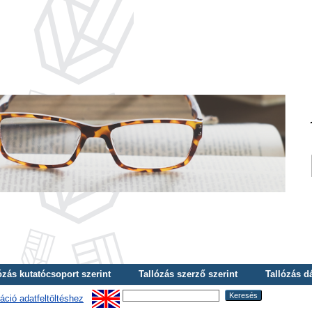
ózás kutatócsoport szerint
Tallózás szerző szerint
Tallózás d
áció adatfeltöltéshez