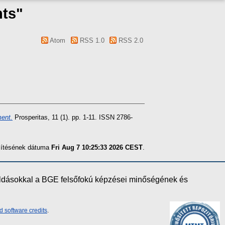
nts"
Atom
RSS 1.0
RSS 2.0
ment.
Prosperitas, 11 (1). pp. 1-11. ISSN 2786-
szítésének dátuma
Fri Aug 7 10:25:33 2026 CEST
.
oldásokkal a BGE felsőfokú képzései minőségének és
d software credits
.