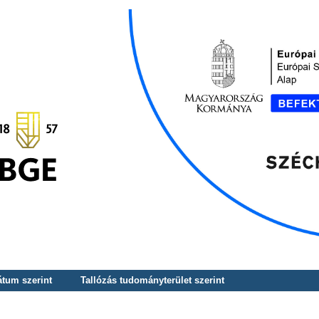
átum szerint
Tallózás tudományterület szerint