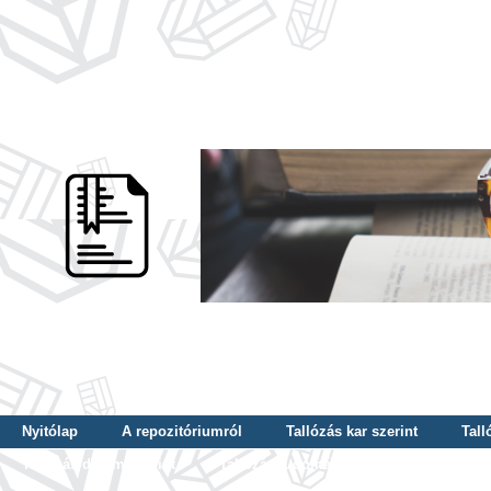
Nyitólap
A repozitóriumról
Tallózás kar szerint
Tall
Tallózás dátum szerint
Tallózás tudományterület szerint