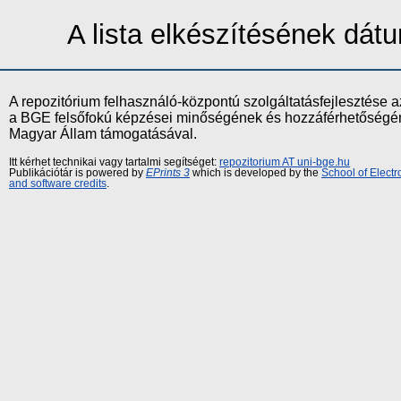
A lista elkészítésének dá
A repozitórium felhasználó-központú szolgáltatásfejlesztés
a BGE felsőfokú képzései minőségének és hozzáférhetőségének
Magyar Állam támogatásával.
Itt kérhet technikai vagy tartalmi segítséget:
repozitorium AT uni-bge.hu
Publikációtár is powered by
EPrints 3
which is developed by the
School of Elect
and software credits
.