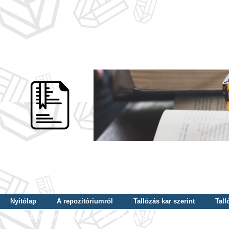
Nyitólap
A repozitóriumról
Tallózás kar szerint
Tall
Tallózás dátum szerint
Tallózás tudományterület szerint