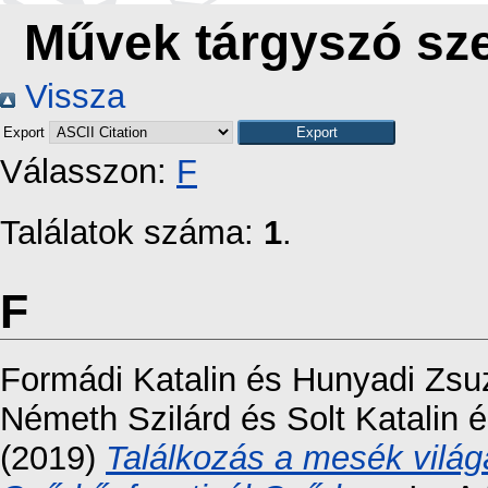
Művek tárgyszó sze
Vissza
Export
Válasszon:
F
Találatok száma:
1
.
F
Formádi Katalin
és
Hunyadi Zsu
Németh Szilárd
és
Solt Katalin
é
(2019)
Találkozás a mesék világá