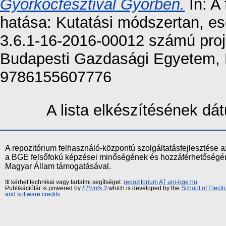
Győrkőcfesztivál Győrben.
In: A
hatása: Kutatási módszertan, e
3.6.1-16-2016-00012 számú proje
Budapesti Gazdasági Egyetem, 
9786155607776
A lista elkészítésének d
A repozitórium felhasználó-központú szolgáltatásfejlesztés
a BGE felsőfokú képzései minőségének és hozzáférhetőségének
Magyar Állam támogatásával.
Itt kérhet technikai vagy tartalmi segítséget:
repozitorium AT uni-bge.hu
Publikációtár is powered by
EPrints 3
which is developed by the
School of Elect
and software credits
.