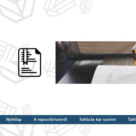
Nyitólap
A repozitóriumról
Tallózás kar szerint
Tall
Tallózás dátum szerint
Tallózás tudományterület szerint