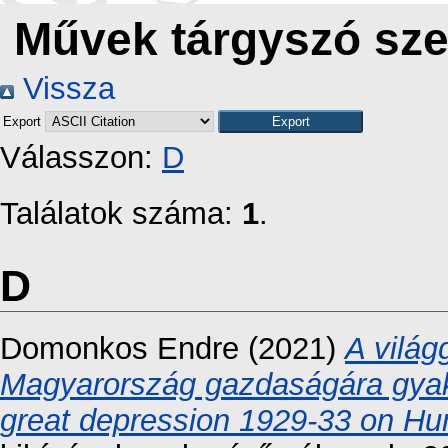
Művek tárgyszó sze
Vissza
Export
Válasszon:
D
Találatok száma:
1
.
D
Domonkos Endre
(2021)
A világ
Magyarország gazdaságára gyako
great depression 1929-33 on Hu