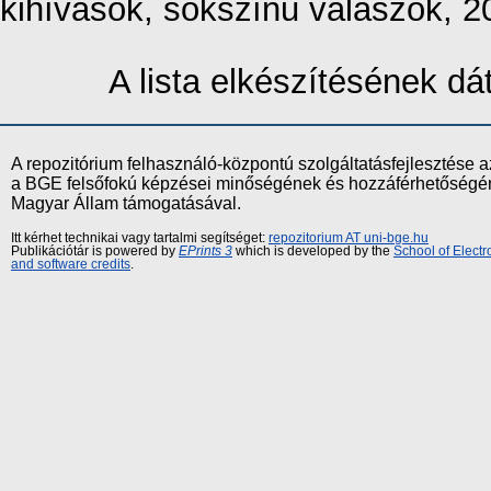
kihívások, sokszínű válaszok, 2
A lista elkészítésének d
A repozitórium felhasználó-központú szolgáltatásfejlesztés
a BGE felsőfokú képzései minőségének és hozzáférhetőségének
Magyar Állam támogatásával.
Itt kérhet technikai vagy tartalmi segítséget:
repozitorium AT uni-bge.hu
Publikációtár is powered by
EPrints 3
which is developed by the
School of Elect
and software credits
.