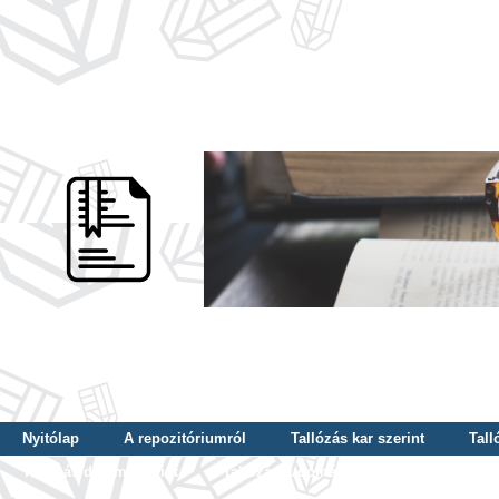
Nyitólap
A repozitóriumról
Tallózás kar szerint
Tall
Tallózás dátum szerint
Tallózás tudományterület szerint