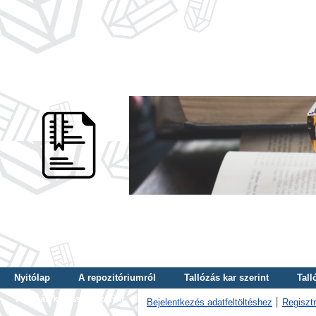
Nyitólap
A repozitóriumról
Tallózás kar szerint
Tall
Tallózás kulcsszó szerint
Bejelentkezés adatfeltöltéshez
Regisztr