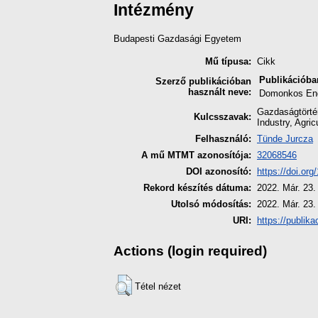
Intézmény
Budapesti Gazdasági Egyetem
Mű típusa:
Cikk
Publikációba
Szerző publikációban
használt neve:
Domonkos En
Gazdaságtörté
Kulcsszavak:
Industry, Agric
Felhasználó:
Tünde Jurcza
A mű MTMT azonosítója:
32068546
DOI azonosító:
https://doi.o
Rekord készítés dátuma:
2022. Már. 23.
Utolsó módosítás:
2022. Már. 23.
URI:
https://publika
Actions (login required)
Tétel nézet