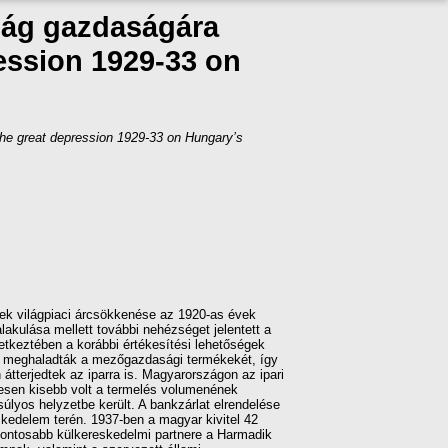
zág gazdaságára
ression 1929-33 on
he great depression 1929-33 on Hungary’s
k világpiaci árcsökkenése az 1920-as évek
lakulása mellett további nehézséget jelentett a
etkeztében a korábbi értékesítési lehetőségek
en meghaladták a mezőgazdasági termékekét, így
 átterjedtek az iparra is. Magyarországon az ipari
egesen kisebb volt a termelés volumenének
úlyos helyzetbe került. A bankzárlat elrendelése
skedelem terén. 1937-ben a magyar kivitel 42
fontosabb külkereskedelmi partnere a Harmadik