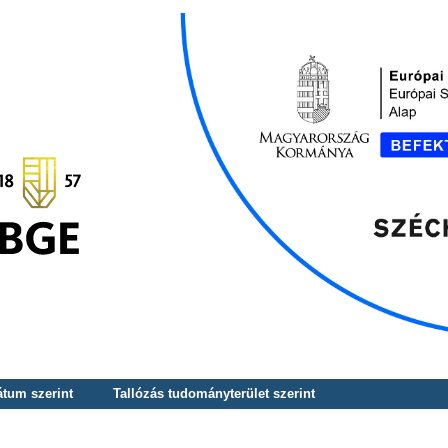
átum szerint
Tallózás tudományterület szerint