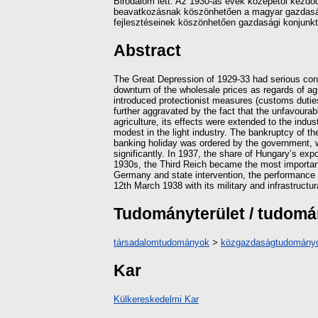
Birodalom lett. Az 1930-as évek közepétől kezdő
beavatkozásnak köszönhetően a magyar gazdaság te
fejlesztéseinek köszönhetően gazdasági konjunktú
Abstract
The Great Depression of 1929-33 had serious con
downturn of the wholesale prices as regards of agr
introduced protectionist measures (customs duties
further aggravated by the fact that the unfavourab
agriculture, its effects were extended to the indu
modest in the light industry. The bankruptcy of th
banking holiday was ordered by the government, w
significantly. In 1937, the share of Hungary’s ex
1930s, the Third Reich became the most importan
Germany and state intervention, the performance
12th March 1938 with its military and infrastruct
Tudományterület / tudom
társadalomtudományok
>
közgazdaságtudomány
Kar
Külkereskedelmi Kar