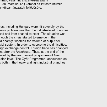
mnak, valamint a szervezett állami
8. március 12.) katonai és infrastrukturális
nyűipari ágazatok fejlődésére.
s, including Hungary were hit severely by the
major problem was that the industrialised countries
ned and later ceased to exist. The situation was
hough the crisis started to emerge in the
ed sharply, whereas the volume of output fell
ial system. In order to overcome the difficulties,
eign exchange control. Foreign trade has changed
nt after the Anschluss. Thus, at the end of the
panied by the rearmament programme of Nazi
ession level. The Győr Programme, announced on
both in the heavy and light industrial branches.