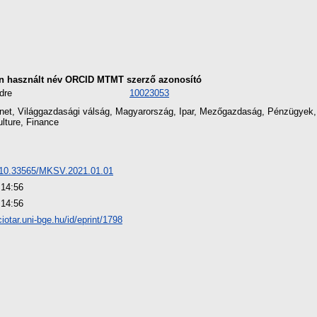
n használt név
ORCID
MTMT szerző azonosító
dre
10023053
net, Világgazdasági válság, Magyarország, Ipar, Mezőgazdaság, Pénzügyek, 
ulture, Finance
rg/10.33565/MKSV.2021.01.01
 14:56
 14:56
ciotar.uni-bge.hu/id/eprint/1798