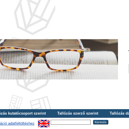
ózás kutatócsoport szerint
Tallózás szerző szerint
Tallózás d
áció adatfeltöltéshez