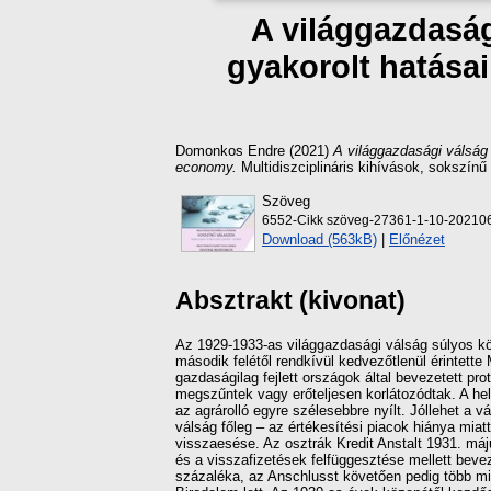
A világgazdasá
gyakorolt hatásai
Domonkos Endre
(2021)
A világgazdasági válság
economy.
Multidiszciplináris kihívások, sokszínű
Szöveg
6552-Cikk szöveg-27361-1-10-20210
Download (563kB)
|
Előnézet
Absztrakt (kivonat)
Az 1929-1933-as világgazdasági válság súlyos 
második felétől rendkívül kedvezőtlenül érintette
gazdaságilag fejlett országok által bevezetett p
megszűntek vagy erőteljesen korlátozódtak. A he
az agrárolló egyre szélesebbre nyílt. Jóllehet a 
válság főleg – az értékesítési piacok hiánya mia
visszaesése. Az osztrák Kredit Anstalt 1931. máj
és a visszafizetések felfüggesztése mellett beve
százaléka, az Anschlusst követően pedig több m