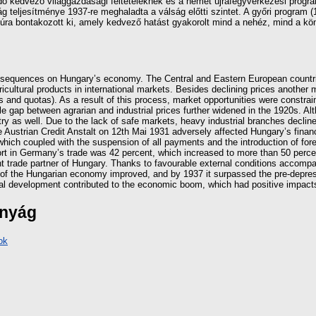
dő kedvező világgazdasági feltételeknek és a német újrafegyverkezési progra
ljesítménye 1937-re meghaladta a válság előtti szintet. A győri program (193
ra bontakozott ki, amely kedvező hatást gyakorolt mind a nehéz, mind a kön
sequences on Hungary’s economy. The Central and Eastern European countrie
icultural products in international markets. Besides declining prices another 
 and quotas). As a result of this process, market opportunities were constrai
le gap between agrarian and industrial prices further widened in the 1920s. Alt
stry as well. Due to the lack of safe markets, heavy industrial branches declin
e Austrian Credit Anstalt on 12th Mai 1931 adversely affected Hungary’s financ
hich coupled with the suspension of all payments and the introduction of for
port in Germany’s trade was 42 percent, which increased to more than 50 perce
t trade partner of Hungary. Thanks to favourable external conditions accom
 of the Hungarian economy improved, and by 1937 it surpassed the pre-depr
ural development contributed to the economic boom, which had positive impacts 
ányág
ok