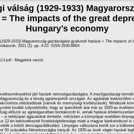
gi válság (1929-1933) Magyarors
 = The impacts of the great dep
Hungary’s economy
 (1929-1933) Magyarország gazdaságára gyakorolt hatásai = The impacts of t
 válaszok, 2021 (1). pp. 4-23. ISSN 2630-886X
- Megjelent verzió
613.pdf
következményekkel járt hazánk nemzetgazdaságára. A mezőgazdasági terméke
 Magyarország és a térség agrárexportőr országait. Az agrárárak kedvezőtlen a
rotekcionista intézkedések (vámok és mennyiségi korlátozások). Mindezek köv
lyzetet tovább súlyosbította, hogy az iparcikkek árai már az 1920-as évekb
válság először az agrárágazatban bontakozott ki, annak hatásai értelemszerűen
tt – a nehézipari ágazatokat érintette, miközben a könnyűipar esetében lény
us 12-én bekövetkezett fizetésképtelensége miatt a magyar bankrendszer is s
zették a kötött devizagazdálkodást. Lényeges változásra került sor a külkere
int 50 százaléka Németországba irányult. Az 1930-as évek végén hazánk leg