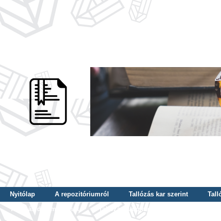
Nyitólap
A repozitóriumról
Tallózás kar szerint
Tall
Tallózás dátum szerint
Tallózás tudományterület szerint