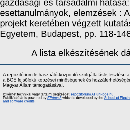
gazdasági és társadalmi hatása:
esettanulmányok, elemzések : 
projekt keretében végzett kutat
Egyetem, Budapest, pp. 118-1
A lista elkészítésének 
A repozitórium felhasználó-központú szolgáltatásfejlesztés
a BGE felsőfokú képzései minőségének és hozzáférhetőségének
Magyar Állam támogatásával.
Itt kérhet technikai vagy tartalmi segítséget:
repozitorium AT uni-bge.hu
Publikációtár is powered by
EPrints 3
which is developed by the
School of Elect
and software credits
.