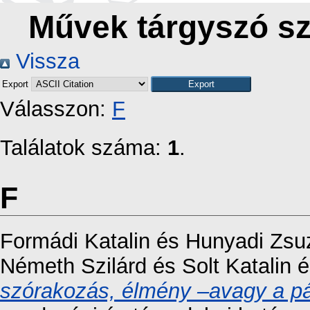
Művek tárgyszó sze
Vissza
Export
Válasszon:
F
Találatok száma:
1
.
F
Formádi Katalin
és
Hunyadi Zsu
Németh Szilárd
és
Solt Katalin
é
szórakozás, élmény –avagy a páp