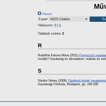
Műv
Vissza
Export
Válasszon:
R
|
S
Találatok száma:
2
.
R
Rudolfné Katona Mária
(2011)
Fogyasztói magatar
tovább? Gazdaság és társadalom, realitás és esé
S
Sándor Dénes
(2008)
Tájjellegű ételek megjelené
Gazdasági Főiskola, Budapest, pp. 194-208.