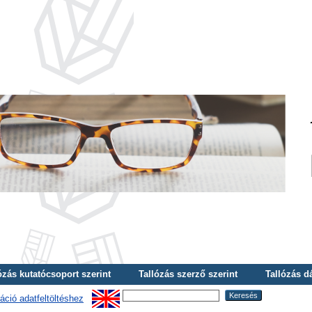
ózás kutatócsoport szerint
Tallózás szerző szerint
Tallózás d
áció adatfeltöltéshez