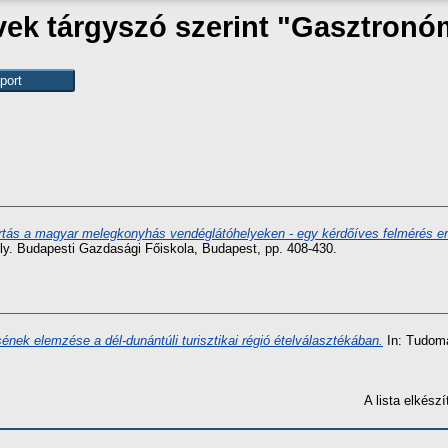
ek tárgyszó szerint "Gasztronó
tás a magyar melegkonyhás vendéglátóhelyeken - egy kérdőíves felmérés e
ly. Budapesti Gazdasági Főiskola, Budapest, pp. 408-430.
sének elemzése a dél-dunántúli turisztikai régió ételválasztékában.
In: Tudomá
A lista elkés