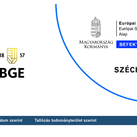
átum szerint
Tallózás tudományterület szerint