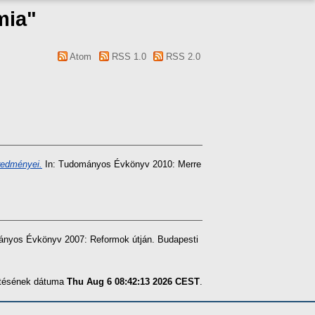
mia"
Atom
RSS 1.0
RSS 2.0
redményei.
In: Tudományos Évkönyv 2010: Merre
nyos Évkönyv 2007: Reformok útján. Budapesti
zítésének dátuma
Thu Aug 6 08:42:13 2026 CEST
.