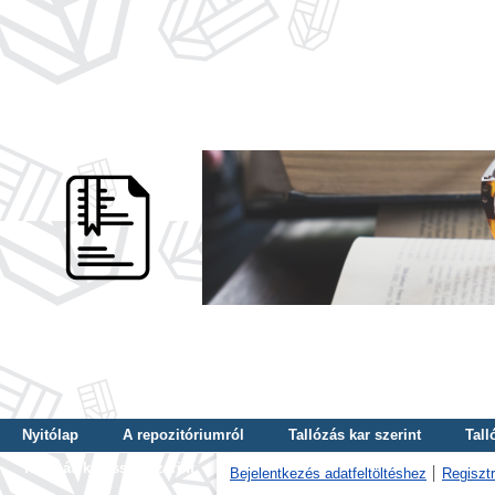
Nyitólap
A repozitóriumról
Tallózás kar szerint
Tall
Tallózás kulcsszó szerint
Bejelentkezés adatfeltöltéshez
Regisztr