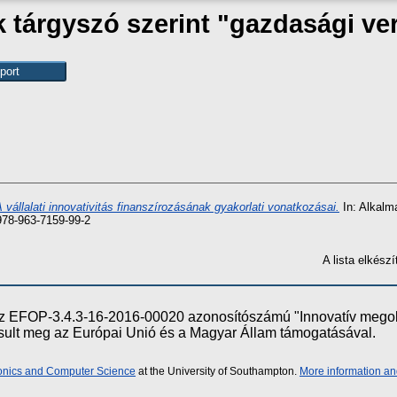
 tárgyszó szerint "gazdasági ve
 vállalati innovativitás finanszírozásának gyakorlati vonatkozásai.
In: Alkalm
978-963-7159-99-2
A lista elkés
e az EFOP-3.4.3-16-2016-00020 azonosítószámú "Innovatív meg
ósult meg az Európai Unió és a Magyar Állam támogatásával.
ronics and Computer Science
at the University of Southampton.
More information an