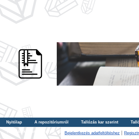
Nyitólap
A repozitóriumról
Tallózás kar szerint
Tall
Tallózás kulcsszó szerint
Bejelentkezés adatfeltöltéshez
Regisztr