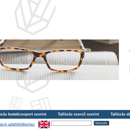
ózás kutatócsoport szerint
Tallózás szerző szerint
Tallózás d
áció adatfeltöltéshez