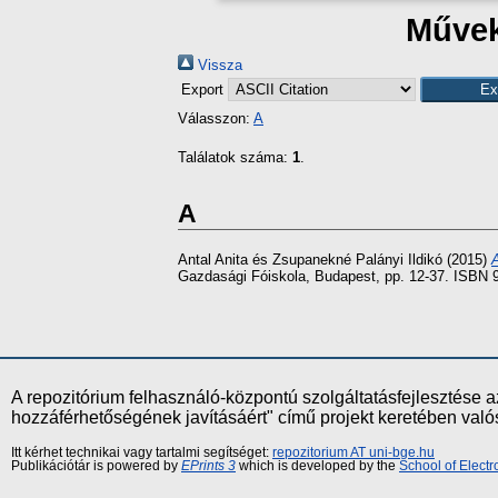
Művek
Vissza
Export
Válasszon:
A
Találatok száma:
1
.
A
Antal Anita
és
Zsupanekné Palányi Ildikó
(2015)
A
Gazdasági Fóiskola, Budapest, pp. 12-37. ISBN 
A repozitórium felhasználó-központú szolgáltatásfejlesztés
hozzáférhetőségének javításáért" című projekt keretében val
Itt kérhet technikai vagy tartalmi segítséget:
repozitorium AT uni-bge.hu
Publikációtár is powered by
EPrints 3
which is developed by the
School of Elect