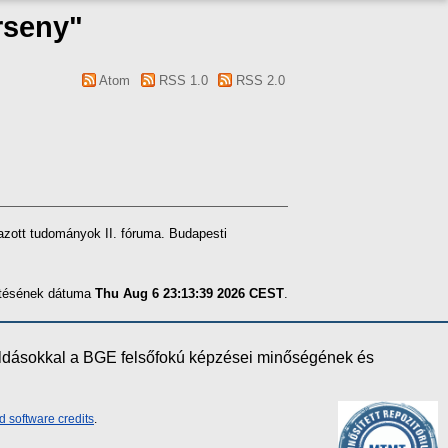
rseny"
Atom
RSS 1.0
RSS 2.0
azott tudományok II. fóruma. Budapesti
zítésének dátuma
Thu Aug 6 23:13:39 2026 CEST
.
oldásokkal a BGE felsőfokú képzései minőségének és
d software credits
.