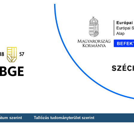
átum szerint
Tallózás tudományterület szerint