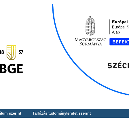
átum szerint
Tallózás tudományterület szerint