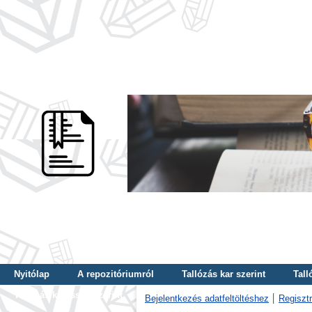
Nyitólap
A repozitóriumról
Tallózás kar szerint
Tall
Tallózás kulcsszó szerint
Bejelentkezés adatfeltöltéshez
Regisztr