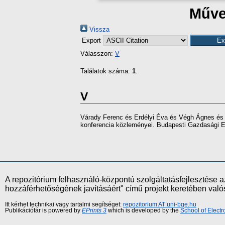
Művek
Vissza
Export
Válasszon:
V
Találatok száma:
1
.
V
Várady Ferenc
és
Erdélyi Éva
és
Végh Ágnes
é
konferencia közleményei. Budapesti Gazdasági 
A repozitórium felhasználó-központú szolgáltatásfejlesztés
hozzáférhetőségének javításáért" című projekt keretében val
Itt kérhet technikai vagy tartalmi segítséget:
repozitorium AT uni-bge.hu
Publikációtár is powered by
EPrints 3
which is developed by the
School of Elect