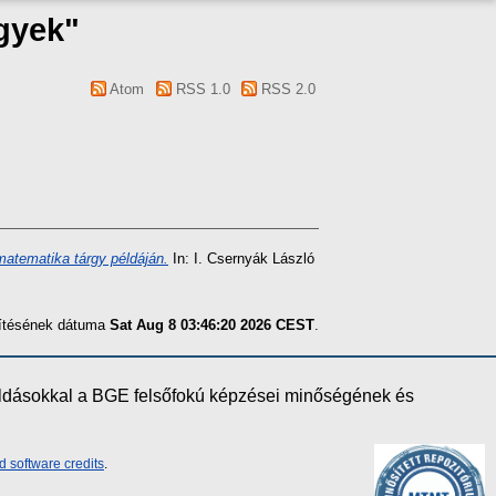
egyek"
Atom
RSS 1.0
RSS 2.0
atematika tárgy példáján.
In: I. Csernyák László
szítésének dátuma
Sat Aug 8 03:46:20 2026 CEST
.
oldásokkal a BGE felsőfokú képzései minőségének és
d software credits
.