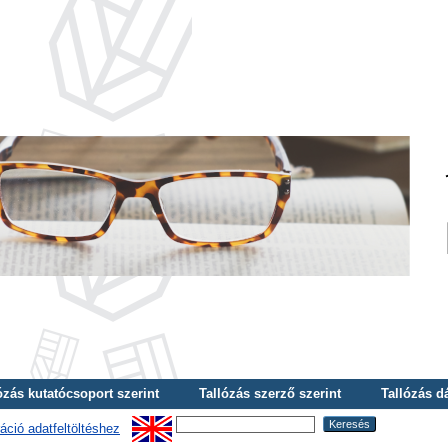
ózás kutatócsoport szerint
Tallózás szerző szerint
Tallózás d
áció adatfeltöltéshez