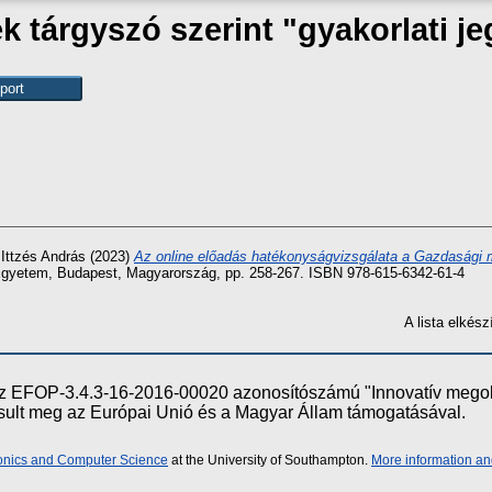
 tárgyszó szerint "gyakorlati j
s
Ittzés András
(2023)
Az online előadás hatékonyságvizsgálata a Gazdasági m
Egyetem, Budapest, Magyarország, pp. 258-267. ISBN 978-615-6342-61-4
A lista elké
e az EFOP-3.4.3-16-2016-00020 azonosítószámú "Innovatív meg
ósult meg az Európai Unió és a Magyar Állam támogatásával.
ronics and Computer Science
at the University of Southampton.
More information an