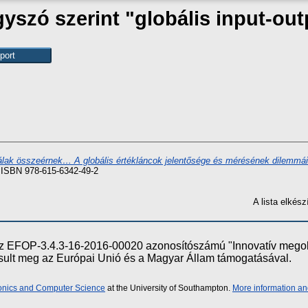
yszó szerint "globális input-out
lak összeérnek… A globális értékláncok jelentősége és mérésének dilemmái
 ISBN 978-615-6342-49-2
A lista elké
e az EFOP-3.4.3-16-2016-00020 azonosítószámú "Innovatív meg
ósult meg az Európai Unió és a Magyar Állam támogatásával.
ronics and Computer Science
at the University of Southampton.
More information an