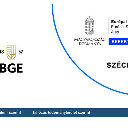
átum szerint
Tallózás tudományterület szerint