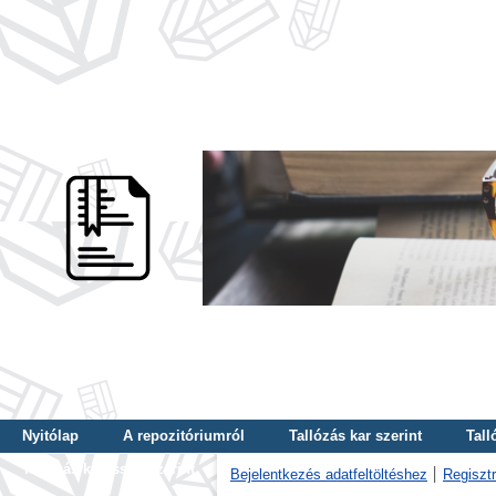
Nyitólap
A repozitóriumról
Tallózás kar szerint
Tall
Tallózás kulcsszó szerint
Bejelentkezés adatfeltöltéshez
Regisztr