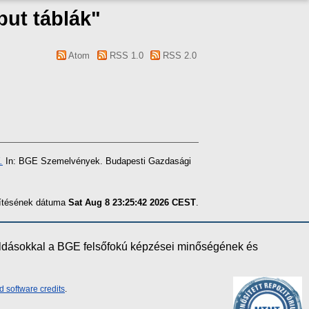
put táblák"
Atom
RSS 1.0
RSS 2.0
.
In: BGE Szemelvények. Budapesti Gazdasági
szítésének dátuma
Sat Aug 8 23:25:42 2026 CEST
.
oldásokkal a BGE felsőfokú képzései minőségének és
d software credits
.