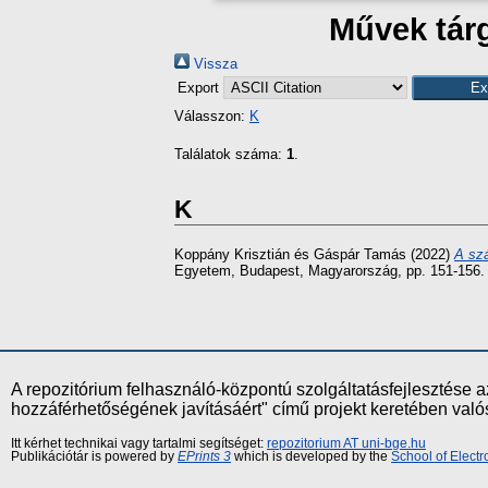
Művek tárg
Vissza
Export
Válasszon:
K
Találatok száma:
1
.
K
Koppány Krisztián
és
Gáspár Tamás
(2022)
A szá
Egyetem, Budapest, Magyarország, pp. 151-156.
A repozitórium felhasználó-központú szolgáltatásfejlesztés
hozzáférhetőségének javításáért" című projekt keretében val
Itt kérhet technikai vagy tartalmi segítséget:
repozitorium AT uni-bge.hu
Publikációtár is powered by
EPrints 3
which is developed by the
School of Elect