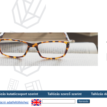
ózás kutatócsoport szerint
Tallózás szerző szerint
Tallózás d
áció adatfeltöltéshez